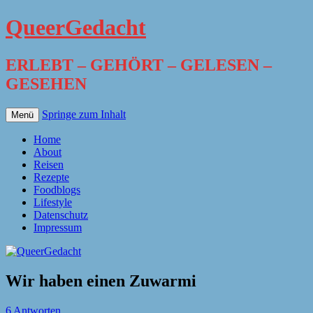
QueerGedacht
ERLEBT – GEHÖRT – GELESEN –
GESEHEN
Springe zum Inhalt
Menü
Home
About
Reisen
Rezepte
Foodblogs
Lifestyle
Datenschutz
Impressum
Wir haben einen Zuwarmi
6 Antworten