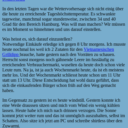
In den letzten Tagen war die Wettervorhersage sich nicht einig über
die heute zu erreichende Tageshöchsttemperatur. Es schwankte
tageweise, manchmal sogar stundenweise, zwischen 34 und 40
Grad für den Bereich Hamburg. Was will man machen? Wir müssen
es im Moment so hinnehmen und uns darauf einstellen.
Was heisst es, sich darauf einzustellen?
Notwendige Einkäufe erledige ich gegen 8 Uhr morgens. Ich musste
heute nochmal los weil ich 2 Zutaten für den
Vietnamesischen
Grilldipp
brauche, hatte gestern nach den Vorräten zu schauen.
Herrscht sonst morgens noch gähnende Leere im fussläufig zu
erreichenden Verbrauchermarkt, wuselten da heute doch schon viele
Leute rum. Na ja, ist ja auch Wochenmarkt heute, da ist eh meistens
mehr los. Und der Wochenmarkt schliesst heute schon um 11 Uhr
statt um 13 Uhr. Diese Entscheidung hat wohl dazu geführt, dass
sich die einkaufenden Bürger schon früh auf den Weg gemacht
haben.
Im Gegensatz zu gestern ist es heute windstill. Gestern konnte ich
eine Weile draussen sitzen und mich vom Wind ein wenig kühlen
lassen. Heute habe ich mich nach drinnen verzogen. Die Sonne
kommt jetzt weiter rum und das ist unmöglich auszuhalten, selbst im
Schatten. Also sitze ich jetzt am PC und schreibe shirtless über den
Zuwarmi.