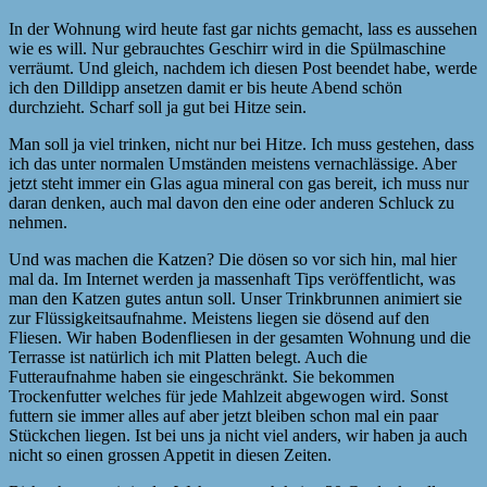
In der Wohnung wird heute fast gar nichts gemacht, lass es aussehen
wie es will. Nur gebrauchtes Geschirr wird in die Spülmaschine
verräumt. Und gleich, nachdem ich diesen Post beendet habe, werde
ich den Dilldipp ansetzen damit er bis heute Abend schön
durchzieht. Scharf soll ja gut bei Hitze sein.
Man soll ja viel trinken, nicht nur bei Hitze. Ich muss gestehen, dass
ich das unter normalen Umständen meistens vernachlässige. Aber
jetzt steht immer ein Glas agua mineral con gas bereit, ich muss nur
daran denken, auch mal davon den eine oder anderen Schluck zu
nehmen.
Und was machen die Katzen? Die dösen so vor sich hin, mal hier
mal da. Im Internet werden ja massenhaft Tips veröffentlicht, was
man den Katzen gutes antun soll. Unser Trinkbrunnen animiert sie
zur Flüssigkeitsaufnahme. Meistens liegen sie dösend auf den
Fliesen. Wir haben Bodenfliesen in der gesamten Wohnung und die
Terrasse ist natürlich ich mit Platten belegt. Auch die
Futteraufnahme haben sie eingeschränkt. Sie bekommen
Trockenfutter welches für jede Mahlzeit abgewogen wird. Sonst
futtern sie immer alles auf aber jetzt bleiben schon mal ein paar
Stückchen liegen. Ist bei uns ja nicht viel anders, wir haben ja auch
nicht so einen grossen Appetit in diesen Zeiten.