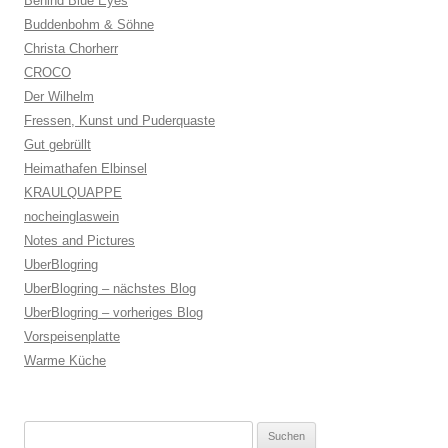
Behind Blue Eyes
Buddenbohm & Söhne
Christa Chorherr
CROCO
Der Wilhelm
Fressen, Kunst und Puderquaste
Gut gebrüllt
Heimathafen Elbinsel
KRAULQUAPPE
nocheinglaswein
Notes and Pictures
UberBlogring
UberBlogring – nächstes Blog
UberBlogring – vorheriges Blog
Vorspeisenplatte
Warme Küche
Suchen