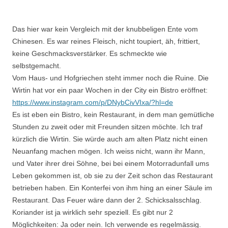
Das hier war kein Vergleich mit der knubbeligen Ente vom
Chinesen. Es war reines Fleisch, nicht toupiert, äh, frittiert,
keine Geschmacksverstärker. Es schmeckte wie
selbstgemacht.
Vom Haus- und Hofgriechen steht immer noch die Ruine. Die
Wirtin hat vor ein paar Wochen in der City ein Bistro eröffnet:
https://www.instagram.com/p/DNybCivVIxa/?hl=de
Es ist eben ein Bistro, kein Restaurant, in dem man gemütliche
Stunden zu zweit oder mit Freunden sitzen möchte. Ich traf
kürzlich die Wirtin. Sie würde auch am alten Platz nicht einen
Neuanfang machen mögen. Ich weiss nicht, wann ihr Mann,
und Vater ihrer drei Söhne, bei bei einem Motorradunfall ums
Leben gekommen ist, ob sie zu der Zeit schon das Restaurant
betrieben haben. Ein Konterfei von ihm hing an einer Säule im
Restaurant. Das Feuer wäre dann der 2. Schicksalsschlag.
Koriander ist ja wirklich sehr speziell. Es gibt nur 2
Möglichkeiten: Ja oder nein. Ich verwende es regelmässig.