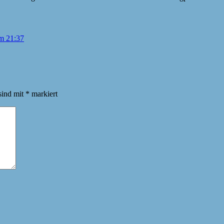
um 21:37
sind mit
*
markiert