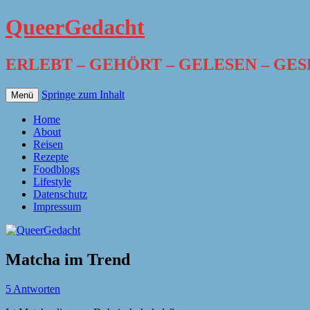
QueerGedacht
ERLEBT – GEHÖRT – GELESEN – GE
Springe zum Inhalt
Menü
Home
About
Reisen
Rezepte
Foodblogs
Lifestyle
Datenschutz
Impressum
Matcha im Trend
5 Antworten