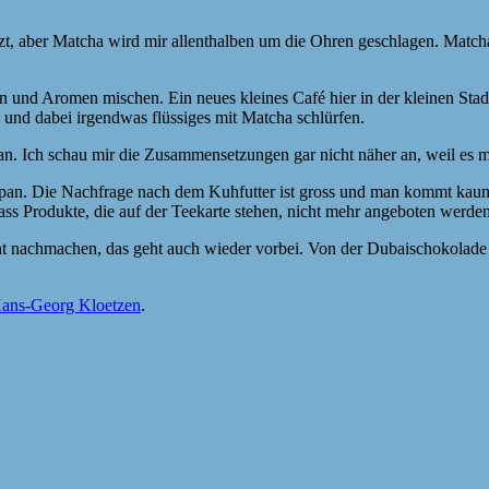
zt, aber Matcha wird mir allenthalben um die Ohren geschlagen. Matcha 
en und Aromen mischen. Ein neues kleines Café hier in der kleinen Sta
n und dabei irgendwas flüssiges mit Matcha schlürfen.
n. Ich schau mir die Zusammensetzungen gar nicht näher an, weil es mic
pan. Die Nachfrage nach dem Kuhfutter ist gross und man kommt kaum 
ss Produkte, die auf der Teekarte stehen, nicht mehr angeboten werde
 nicht nachmachen, das geht auch wieder vorbei. Von der Dubaischokolad
ans-Georg Kloetzen
.