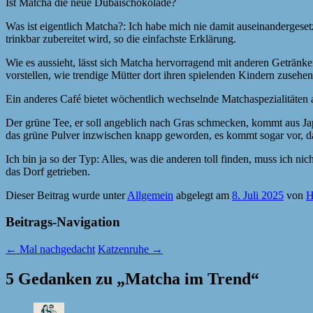
Ist Matcha die neue Dubaischokolade?
Was ist eigentlich Matcha?: Ich habe mich nie damit auseinandergeset
trinkbar zubereitet wird, so die einfachste Erklärung.
Wie es aussieht, lässt sich Matcha hervorragend mit anderen Getränk
vorstellen, wie trendige Mütter dort ihren spielenden Kindern zusehe
Ein anderes Café bietet wöchentlich wechselnde Matchaspezialitäten a
Der grüne Tee, er soll angeblich nach Gras schmecken, kommt aus Ja
das grüne Pulver inzwischen knapp geworden, es kommt sogar vor, da
Ich bin ja so der Typ: Alles, was die anderen toll finden, muss ich
das Dorf getrieben.
Dieser Beitrag wurde unter
Allgemein
abgelegt am
8. Juli 2025
von
H
Beitrags-Navigation
←
Mal nachgedacht
Katzenruhe
→
5 Gedanken zu „
Matcha im Trend
“