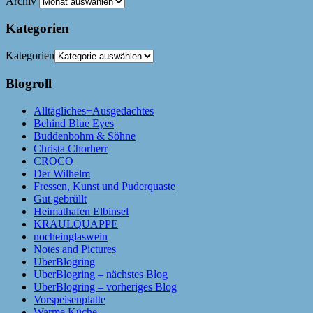
Archiv
Kategorien
Kategorien
Blogroll
Alltägliches+Ausgedachtes
Behind Blue Eyes
Buddenbohm & Söhne
Christa Chorherr
CROCO
Der Wilhelm
Fressen, Kunst und Puderquaste
Gut gebrüllt
Heimathafen Elbinsel
KRAULQUAPPE
nocheinglaswein
Notes and Pictures
UberBlogring
UberBlogring – nächstes Blog
UberBlogring – vorheriges Blog
Vorspeisenplatte
Warme Küche