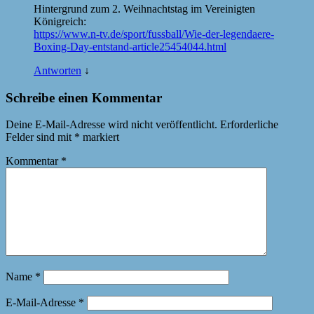
Hintergrund zum 2. Weihnachtstag im Vereinigten
Königreich:
https://www.n-tv.de/sport/fussball/Wie-der-legendaere-
Boxing-Day-entstand-article25454044.html
Antworten
↓
Schreibe einen Kommentar
Deine E-Mail-Adresse wird nicht veröffentlicht.
Erforderliche
Felder sind mit
*
markiert
Kommentar
*
Name
*
E-Mail-Adresse
*