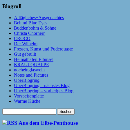
Blogroll
Alltägliches+Ausgedachtes
Behind Blue Eyes
Buddenbohm & Söhne
Christa Chorherr
CROCO
Der Wilhelm
Fressen, Kunst und Puderquaste
Gut gebrüllt
Heimathafen Elbinsel
KRAULQUAPPE
nocheinglaswein
Notes and Pictures
UberBlogring
UberBlogring – nächstes Blog
UberBlogring – vorheriges Blog
Vorspeisenplatte
Warme Küche
Suchen
nach:
Aus dem Elbe-Penthouse