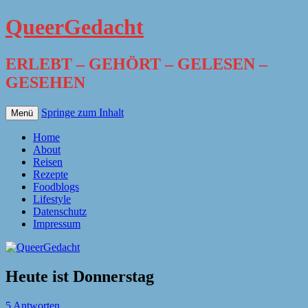
QueerGedacht
ERLEBT – GEHÖRT – GELESEN –
GESEHEN
Springe zum Inhalt
Menü
Home
About
Reisen
Rezepte
Foodblogs
Lifestyle
Datenschutz
Impressum
Heute ist Donnerstag
5 Antworten