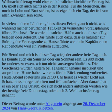
Weihnachtsfeiertag wohl eher ein künstlicher kirchlicher Feiertag ist.
Da spielt sich auch nichts ab in der Kirche. Für die Menschen, die
noch in Lohn und Brot stehen, ist es eigentlich ein Tag, der frei von
allen Zwängen sein sollte.
In vielen anderen Ländern gibt es diesen Feiertag auch nicht, was
während meiner beruflichen Tätigkeit zu vermehrter Vorausplanung
führte. Frachtschiffe werden in solchen Häfen auch an diesem Tag
beladen oder gelöscht. Das führte auch dazu, dass es mitunter zur
Störung der Feiertagsruhe zu Hause führte wenn ein Kapitän einen
Rat benötigte weil ein Prolbem auftauchte.
Für Bernd und mich ist dieser Tag wie jeder andere freie Tag auch.
Es könnte auch ein Samstag oder ein Sonntag sein. Es gibt nichts
besonderes zu essen, wir tun nichts aussergewöhnliches. Die
Geschenke wurden gestern bei Tageslicht genauer inspiziert und
ausprobiert. Heute haben wir eins für die Rücksendung vorbereitet.
Heute Abend spätestens um 21:30 Uhr heisst es wieder Licht aus.
Schatz muss morgen arbeiten und früh aufstehen. Aber danach hat
er ein paar Tage Urlaub, die sich nicht anders anfühlen werden wie
der heutige freie Donnerstag, oder auch 2. Weihnachtsfeiertag
genannt.
Dieser Beitrag wurde unter
Allgemein
abgelegt am
26. Dezember
2024
von
Hans-Georg Kloetzen
.