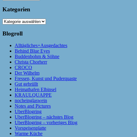
Kategorien
Kategorien
Blogroll
Alltägliches+Ausgedachtes
Behind Blue Eyes
Buddenbohm & Söhne
Christa Chorherr
CROCO
Der Wilhelm
Fressen, Kunst und Puderquaste
Gut gebrüllt
Heimathafen Elbinsel
KRAULQUAPPE
nocheinglaswein
Notes and Pictures
UberBlogring
UberBlogring – nächstes Blog
UberBlogring – vorheriges Blog
Vorspeisenplatte
Warme Küche