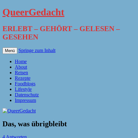
QueerGedacht
ERLEBT – GEHÖRT – GELESEN –
GESEHEN
Springe zum Inhalt
Menü
Home
About
Reisen
Rezepte
Foodblogs
Lifestyle
Datenschutz
Impressum
Das, was übrigbleibt
4 Antworten