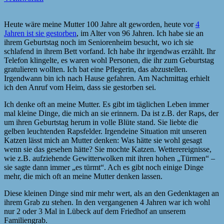
Heute wäre meine Mutter 100 Jahre alt geworden, heute vor
4
Jahren ist sie gestorben
, im Alter von 96 Jahren. Ich habe sie an
ihrem Geburtstag noch im Seniorenheim besucht, wo ich sie
schlafend in ihrem Bett vorfand. Ich habe ihr irgendwas erzählt. Ihr
Telefon klingelte, es waren wohl Personen, die ihr zum Geburtstag
gratulieren wollten. Ich bat eine Pflegerin, das abzustellen.
Irgendwann bin ich nach Hause gefahren. Am Nachmittag erhielt
ich den Anruf vom Heim, dass sie gestorben sei.
Ich denke oft an meine Mutter. Es gibt im täglichen Leben immer
mal kleine Dinge, die mich an sie erinnern. Da ist z.B. der Raps, der
um ihren Geburtstag herum in volle Blüte stand. Sie liebte die
gelben leuchtenden Rapsfelder. Irgendeine Situation mit unseren
Katzen lässt mich an Mutter denken: Was hätte sie wohl gesagt
wenn sie das gesehen hätte? Sie mochte Katzen. Wetterereignisse,
wie z.B. aufziehende Gewitterwolken mit ihren hohen „Türmen“ –
sie sagte dann immer „es türmt“. Ach es gibt noch einige Dinge
mehr, die mich oft an meine Mutter denken lassen.
Diese kleinen Dinge sind mir mehr wert, als an den Gedenktagen an
ihrem Grab zu stehen. In den vergangenen 4 Jahren war ich wohl
nur 2 oder 3 Mal in Lübeck auf dem Friedhof an unserem
Familiengrab.