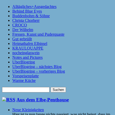
Alltägliches+Ausgedachtes
Behind Blue Eyes
Buddenbohm & Söhne
Christa Chorherr
CROCO
Der Wilhelm
Fressen, Kunst und Puderquaste
Gut gebrüllt
Heimathafen Elbinsel
KRAULQUAPPE
nocheinglaswein
Notes and Pictures
UberBlogring
UberBlogring – nächstes Blog
UberBlogring – vorheriges Blog
Vorspeisenplatte
Warme Küche
Suchen
nach:
Aus dem Elbe-Penthouse
Neue Kleinigkeiten
Hier ist ja nun lange nichts passiert, was nicht heisst, dass im