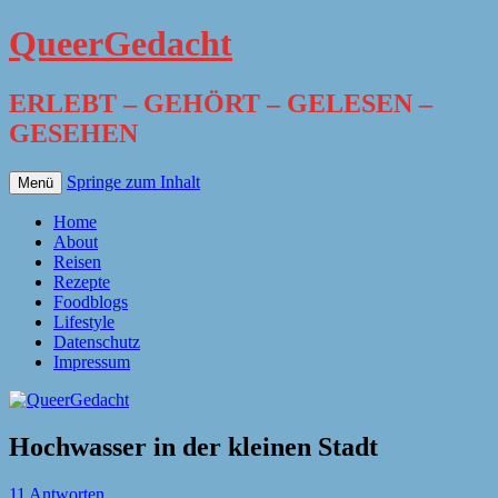
QueerGedacht
ERLEBT – GEHÖRT – GELESEN –
GESEHEN
Springe zum Inhalt
Menü
Home
About
Reisen
Rezepte
Foodblogs
Lifestyle
Datenschutz
Impressum
Hochwasser in der kleinen Stadt
11 Antworten