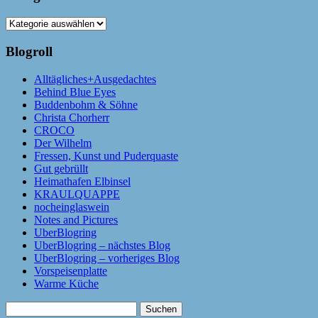
Kategorien
Blogroll
Alltägliches+Ausgedachtes
Behind Blue Eyes
Buddenbohm & Söhne
Christa Chorherr
CROCO
Der Wilhelm
Fressen, Kunst und Puderquaste
Gut gebrüllt
Heimathafen Elbinsel
KRAULQUAPPE
nocheinglaswein
Notes and Pictures
UberBlogring
UberBlogring – nächstes Blog
UberBlogring – vorheriges Blog
Vorspeisenplatte
Warme Küche
Suchen