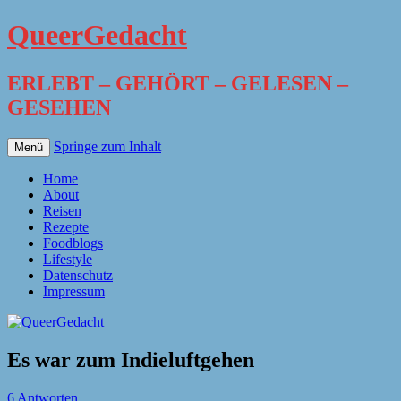
QueerGedacht
ERLEBT – GEHÖRT – GELESEN –
GESEHEN
Springe zum Inhalt
Menü
Home
About
Reisen
Rezepte
Foodblogs
Lifestyle
Datenschutz
Impressum
Es war zum Indieluftgehen
6 Antworten