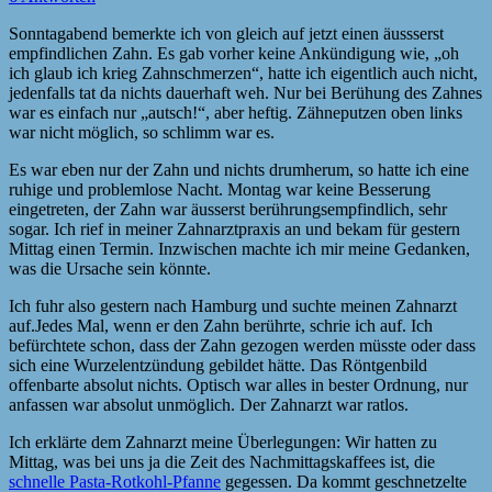
Sonntagabend bemerkte ich von gleich auf jetzt einen äussserst
empfindlichen Zahn. Es gab vorher keine Ankündigung wie, „oh
ich glaub ich krieg Zahnschmerzen“, hatte ich eigentlich auch nicht,
jedenfalls tat da nichts dauerhaft weh. Nur bei Berühung des Zahnes
war es einfach nur „autsch!“, aber heftig. Zähneputzen oben links
war nicht möglich, so schlimm war es.
Es war eben nur der Zahn und nichts drumherum, so hatte ich eine
ruhige und problemlose Nacht. Montag war keine Besserung
eingetreten, der Zahn war äusserst berührungsempfindlich, sehr
sogar. Ich rief in meiner Zahnarztpraxis an und bekam für gestern
Mittag einen Termin. Inzwischen machte ich mir meine Gedanken,
was die Ursache sein könnte.
Ich fuhr also gestern nach Hamburg und suchte meinen Zahnarzt
auf.Jedes Mal, wenn er den Zahn berührte, schrie ich auf. Ich
befürchtete schon, dass der Zahn gezogen werden müsste oder dass
sich eine Wurzelentzündung gebildet hätte. Das Röntgenbild
offenbarte absolut nichts. Optisch war alles in bester Ordnung, nur
anfassen war absolut unmöglich. Der Zahnarzt war ratlos.
Ich erklärte dem Zahnarzt meine Überlegungen: Wir hatten zu
Mittag, was bei uns ja die Zeit des Nachmittagskaffees ist, die
schnelle Pasta-Rotkohl-Pfanne
gegessen. Da kommt geschnetzelte