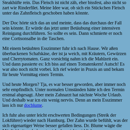
Steakhüfte rein. Das Fleisch ist nicht zäh, eher bissfest, also nicht so
zart wie Rinderfilet. Meine Idee war, ob sich ein Stückchen Fleisch
unter das Zahnfleisch geschoben haben könnte.
Der Doc hörte sich das an und meinte, dass das durchaus der Fall
sein könnte. Er würde das jetzt unter Betäubung einer intensiven
Reinigung durchführen. So sollte es sein. Dann schmierte er noch
eine Cortisonsalbe in die Taschen.
Mit einem betäubten Esszimmer fuhr ich nach Hause. Wir aßen
überbackenen Schafskäse, der ist ja weich, mit Kräutern, Gewürzen
und Cherrytomaten. Ganz vorsichtig nahm ich die Mahlzeit ein.
Und dann passierte es: Ich biss auf einen Tomatenkern! Autsch! Es
war also noch nicht vorbei. Ich rief wieder in Praxis an und bekam
für heute Vormittag einen Termin.
Und heute Morgen? Tja, es war besser geworden, aber immer noch
sehr empfindlich. Unter normalen Umständen hätte ich den Termin
erstmal abgesagt. Aber mein Zahnarzt hat nächste Woche Urlaub.
Und deshalb war icn ein wenig nervös. Denn an mein Esszimmer
lass ich nur
docblume
.
Ich fuhr also unter leicht erschwerten Bedingungen (Streik der
Lokführer) wieder nach Hamburg. Der Zahn wurde befühlt, was der
sich eigenartiger Weise besser gefallen liess. Dr. Blume wägte die