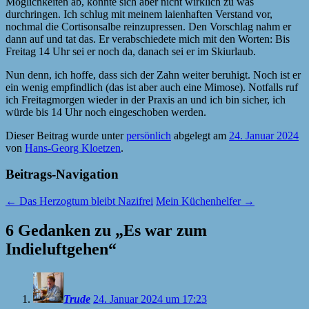
Möglichkeiten ab, konnte sich aber nicht wirklich zu was
durchringen. Ich schlug mit meinem laienhaften Verstand vor,
nochmal die Cortisonsalbe reinzupressen. Den Vorschlag nahm er
dann auf und tat das. Er verabschiedete mich mit den Worten: Bis
Freitag 14 Uhr sei er noch da, danach sei er im Skiurlaub.
Nun denn, ich hoffe, dass sich der Zahn weiter beruhigt. Noch ist er
ein wenig empfindlich (das ist aber auch eine Mimose). Notfalls ruf
ich Freitagmorgen wieder in der Praxis an und ich bin sicher, ich
würde bis 14 Uhr noch eingeschoben werden.
Dieser Beitrag wurde unter
persönlich
abgelegt am
24. Januar 2024
von
Hans-Georg Kloetzen
.
Beitrags-Navigation
←
Das Herzogtum bleibt Nazifrei
Mein Küchenhelfer
→
6 Gedanken zu „
Es war zum
Indieluftgehen
“
Trude
24. Januar 2024 um 17:23