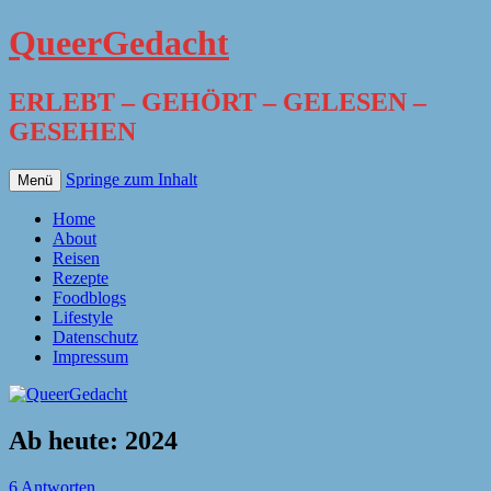
QueerGedacht
ERLEBT – GEHÖRT – GELESEN –
GESEHEN
Springe zum Inhalt
Menü
Home
About
Reisen
Rezepte
Foodblogs
Lifestyle
Datenschutz
Impressum
Ab heute: 2024
6 Antworten