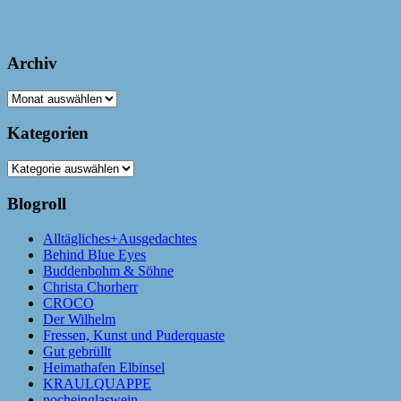
Archiv
Archiv
Kategorien
Kategorien
Blogroll
Alltägliches+Ausgedachtes
Behind Blue Eyes
Buddenbohm & Söhne
Christa Chorherr
CROCO
Der Wilhelm
Fressen, Kunst und Puderquaste
Gut gebrüllt
Heimathafen Elbinsel
KRAULQUAPPE
nocheinglaswein