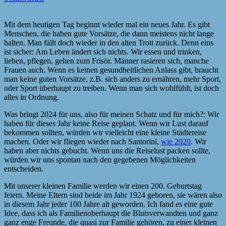
Mit dem heutigen Tag beginnt wieder mal ein neues Jahr. Es gibt
Menschen, die haben gute Vorsätze, die dann meistens nicht lange
halten. Man fällt doch wieder in den alten Trott zurück. Denn eins
ist sicher: Am Leben ändert sich nichts. Wir essen und trinken,
lieben, pflegen, gehen zum Frisör. Männer rasieren sich, manche
Frauen auch. Wenn es keinen gesundheitlichen Anlass gibt, braucht
man keine guten Vorsätze, z.B. sich anders zu ernähren, mehr Sport,
oder Sport überhaupt zu treiben. Wenn man sich wohlfühlt, ist doch
alles in Ordnung.
Was bringt 2024 für uns, also für meinen Schatz und für mich?: Wir
haben für dieses Jahr keine Reise geplant. Wenn wir Lust darauf
bekommen sollten, würden wir vielleicht eine kleine Städtereise
machen. Oder wir fliegen wieder nach Santorini,
wie 2020
. Wir
haben aber nichts gebucht. Wenn uns die Reiselust packen sollte,
würden wir uns spontan nach den gegebenen Möglichkeiten
entscheiden.
Mit unserer kleinen Familie werden wir einen 200. Geburtstag
feiern. Meine Eltern sind beide im Jahr 1924 geboren, sie wären also
in diesem Jahr jeder 100 Jahre alt geworden. Ich fand es eine gute
Idee, dass ich als Familienoberhaupt die Blutsverwandten und ganz
ganz enge Freunde, die quasi zur Familie gehören, zu einer kleinen