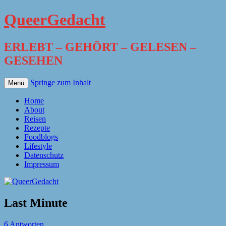
QueerGedacht
ERLEBT – GEHÖRT – GELESEN –
GESEHEN
Springe zum Inhalt
Menü
Home
About
Reisen
Rezepte
Foodblogs
Lifestyle
Datenschutz
Impressum
Last Minute
6 Antworten