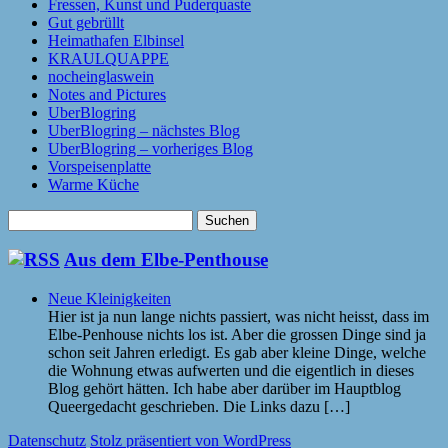
Fressen, Kunst und Puderquaste
Gut gebrüllt
Heimathafen Elbinsel
KRAULQUAPPE
nocheinglaswein
Notes and Pictures
UberBlogring
UberBlogring – nächstes Blog
UberBlogring – vorheriges Blog
Vorspeisenplatte
Warme Küche
Suchen
nach:
Aus dem Elbe-Penthouse
Neue Kleinigkeiten
Hier ist ja nun lange nichts passiert, was nicht heisst, dass im
Elbe-Penhouse nichts los ist. Aber die grossen Dinge sind ja
schon seit Jahren erledigt. Es gab aber kleine Dinge, welche
die Wohnung etwas aufwerten und die eigentlich in dieses
Blog gehört hätten. Ich habe aber darüber im Hauptblog
Queergedacht geschrieben. Die Links dazu […]
Datenschutz
Stolz präsentiert von WordPress