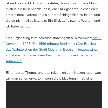
ist und was nicht. Und ich gestehe, dass ich nicht bereit bin,
mich in die Krisenherde, nein, eher Kriegsherde, dieser Welt
tiefer hinenzuversetzen als nur die Schlagzeilen zu lesen, und
die oft nichtmal vollständig. Ein Blick auf einzelne Worte – und
ich habe genug.
Eine Ergänzung zum schicksalsträchtigem 9. November:
Am 9.
November 1993: Die 1566 erbaute Stari most (Alte Brücke),
das Wahrzeichen der Stadt Mostar in Bosnien-Herzegowina,
stürzt nach andauerndem Beschuss durch die kroatische
Armee ein.
Ein anderes Thema, und das reizt mich zum Kotzen, aber was
will man schon erwarten, wenn die Bildzeitung im Spiel ist: