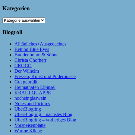
Kategorien
Kategorien
Blogroll
Alltägliches+Ausgedachtes
Behind Blue Eyes
Buddenbohm & Söhne
Christa Chorherr
CROCO
Der Wilhelm
Fressen, Kunst und Puderquaste
Gut gebrüllt
Heimathafen Elbinsel
KRAULQUAPPE
nocheinglaswein
Notes and Pictures
UberBlogring
UberBlogring – nächstes Blog
UberBlogring – vorheriges Blog
Vorspeisenplatte
Warme Küche