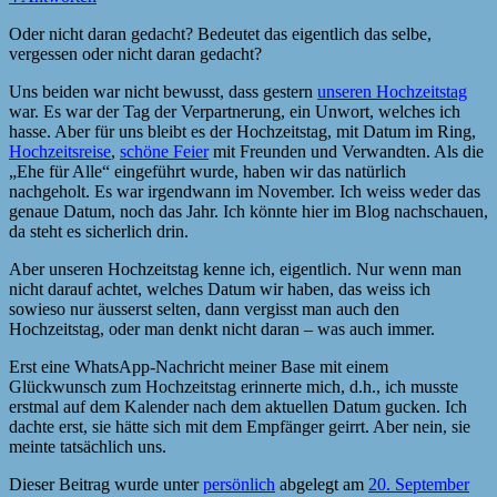
Oder nicht daran gedacht? Bedeutet das eigentlich das selbe,
vergessen oder nicht daran gedacht?
Uns beiden war nicht bewusst, dass gestern
unseren Hochzeitstag
war. Es war der Tag der Verpartnerung, ein Unwort, welches ich
hasse. Aber für uns bleibt es der Hochzeitstag, mit Datum im Ring,
Hochzeitsreise
,
schöne Feier
mit Freunden und Verwandten. Als die
„Ehe für Alle“ eingeführt wurde, haben wir das natürlich
nachgeholt. Es war irgendwann im November. Ich weiss weder das
genaue Datum, noch das Jahr. Ich könnte hier im Blog nachschauen,
da steht es sicherlich drin.
Aber unseren Hochzeitstag kenne ich, eigentlich. Nur wenn man
nicht darauf achtet, welches Datum wir haben, das weiss ich
sowieso nur äusserst selten, dann vergisst man auch den
Hochzeitstag, oder man denkt nicht daran – was auch immer.
Erst eine WhatsApp-Nachricht meiner Base mit einem
Glückwunsch zum Hochzeitstag erinnerte mich, d.h., ich musste
erstmal auf dem Kalender nach dem aktuellen Datum gucken. Ich
dachte erst, sie hätte sich mit dem Empfänger geirrt. Aber nein, sie
meinte tatsächlich uns.
Dieser Beitrag wurde unter
persönlich
abgelegt am
20. September