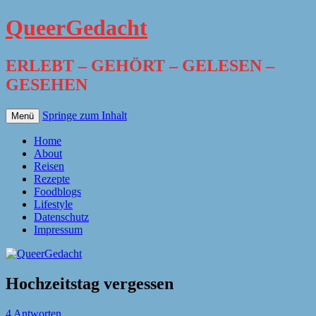
QueerGedacht
ERLEBT – GEHÖRT – GELESEN –
GESEHEN
Springe zum Inhalt
Menü
Home
About
Reisen
Rezepte
Foodblogs
Lifestyle
Datenschutz
Impressum
Hochzeitstag vergessen
4 Antworten