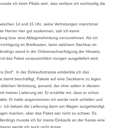
sste ich beim Pilatis sein, also verliess ich rechtzeitig die
wischen 14 und 15 Uhr, seine Vertretungen manchmal
die Herren hier gut auskennen, sah ich keine
lung bzw. eine Ablegenehmitung vorzunehmen. Als ich
hrichtigung im Briefkasten, beim welchem Nachbar im
rdings stand in der Onlinenachverfolgung der Hinweis,
und das Paket voraussichtlich morgen ausgeliefert wird.
s Dorf“. In der Einkaufsstrasse entdeckte ich das
e damit beschäftigt, Pakete auf eine Sackkarre zu legen.
 üblichen Vertretung, jemand, der eher selten in diesem
 mit meiner Lieferung sei. Er erzählte mir, dass er schon
 hätte. Er hatte angenommen ich würde noch schlafen und
 Ich bekam die Lieferung dann am Wagen ausgehändigt.
ngen machen, aber das Paket war nicht so schwer. Es
llerdings musste ich für meine Einkäufe an der Kasse eine
 davon werde ich auch nicht ärmer.