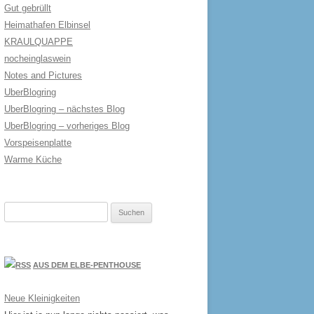
Gut gebrüllt
Heimathafen Elbinsel
KRAULQUAPPE
nocheinglaswein
Notes and Pictures
UberBlogring
UberBlogring – nächstes Blog
UberBlogring – vorheriges Blog
Vorspeisenplatte
Warme Küche
Suchen
nach:
AUS DEM ELBE-PENTHOUSE
Neue Kleinigkeiten