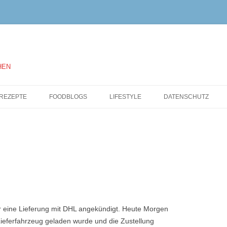
HEN
Springe
zum
REZEPTE
FOODBLOGS
LIFESTYLE
DATENSCHUTZ
Inhalt
r eine Lieferung mit DHL angekündigt. Heute Morgen
Lieferfahrzeug geladen wurde und die Zustellung