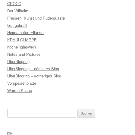
CROCO
Der Wilhelm
Fressen, Kunst und Puderquaste
Gut gebrüllt
Heimathafen Elbinsel
KRAULQUAPPE
nocheinglaswein
Notes and Pictures
UberBlogring
UberBlogring – nächstes Blog
UberBlogring – vorheriges Blog
Vorspeisenplatte
Warme Küche
Suchen
nach: