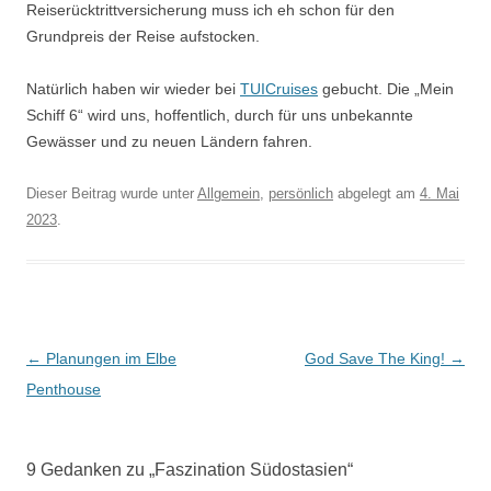
Reiserücktrittversicherung muss ich eh schon für den
Grundpreis der Reise aufstocken.
Natürlich haben wir wieder bei
TUICruises
gebucht. Die „Mein
Schiff 6“ wird uns, hoffentlich, durch für uns unbekannte
Gewässer und zu neuen Ländern fahren.
Dieser Beitrag wurde unter
Allgemein
,
persönlich
abgelegt am
4. Mai
2023
.
Beitrags-
←
Planungen im Elbe
God Save The King!
→
Navigation
Penthouse
9 Gedanken zu „
Faszination Südostasien
“