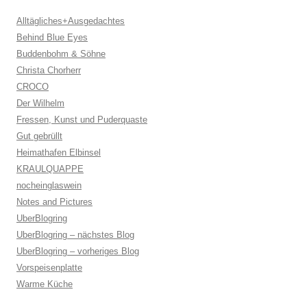
Alltägliches+Ausgedachtes
Behind Blue Eyes
Buddenbohm & Söhne
Christa Chorherr
CROCO
Der Wilhelm
Fressen, Kunst und Puderquaste
Gut gebrüllt
Heimathafen Elbinsel
KRAULQUAPPE
nocheinglaswein
Notes and Pictures
UberBlogring
UberBlogring – nächstes Blog
UberBlogring – vorheriges Blog
Vorspeisenplatte
Warme Küche