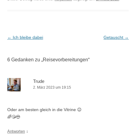
Beitrags-
←
Ich bleibe dabei
Getauscht
→
Navigation
6 Gedanken zu „
Reisevorbereitungen
“
Trude
2. März 2023 um 19:15
Oder am besten gleich in die Vitrine 😉
🌈😘😎
↓
Antworten