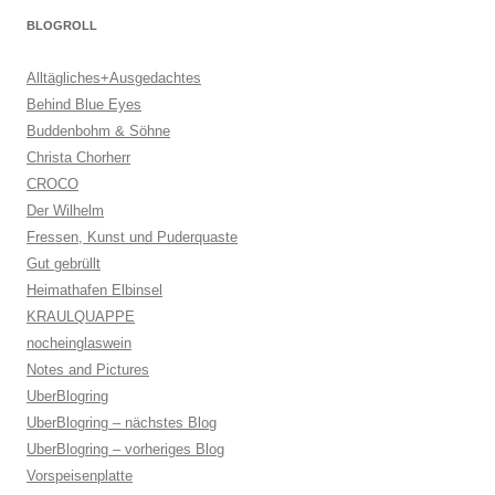
BLOGROLL
Alltägliches+Ausgedachtes
Behind Blue Eyes
Buddenbohm & Söhne
Christa Chorherr
CROCO
Der Wilhelm
Fressen, Kunst und Puderquaste
Gut gebrüllt
Heimathafen Elbinsel
KRAULQUAPPE
nocheinglaswein
Notes and Pictures
UberBlogring
UberBlogring – nächstes Blog
UberBlogring – vorheriges Blog
Vorspeisenplatte