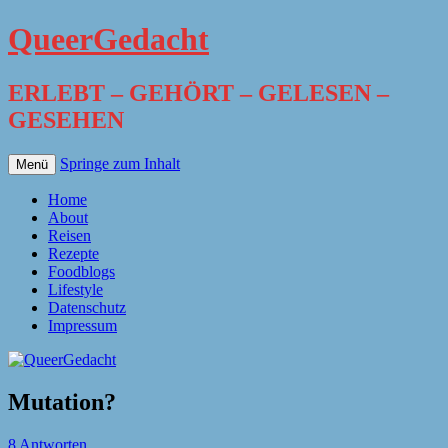
QueerGedacht
ERLEBT – GEHÖRT – GELESEN –
GESEHEN
Springe zum Inhalt
Menü
Home
About
Reisen
Rezepte
Foodblogs
Lifestyle
Datenschutz
Impressum
Mutation?
8 Antworten