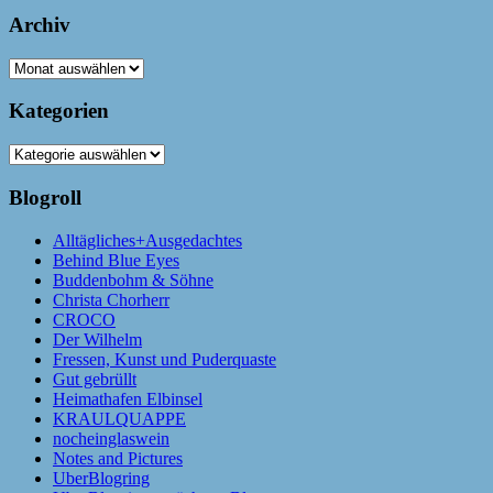
Archiv
Archiv
Kategorien
Kategorien
Blogroll
Alltägliches+Ausgedachtes
Behind Blue Eyes
Buddenbohm & Söhne
Christa Chorherr
CROCO
Der Wilhelm
Fressen, Kunst und Puderquaste
Gut gebrüllt
Heimathafen Elbinsel
KRAULQUAPPE
nocheinglaswein
Notes and Pictures
UberBlogring