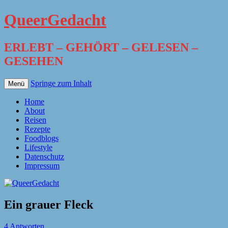
QueerGedacht
ERLEBT – GEHÖRT – GELESEN –
GESEHEN
Springe zum Inhalt
Menü
Home
About
Reisen
Rezepte
Foodblogs
Lifestyle
Datenschutz
Impressum
Ein grauer Fleck
4 Antworten