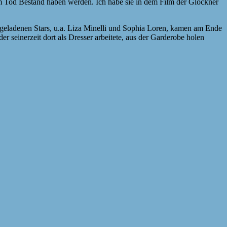
em Tod Bestand haben werden. Ich habe sie in dem Film der Glöckner
e geladenen Stars, u.a. Liza Minelli und Sophia Loren, kamen am Ende
r seinerzeit dort als Dresser arbeitete, aus der Garderobe holen