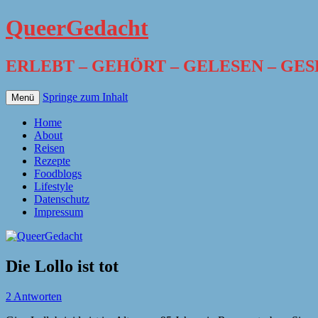
QueerGedacht
ERLEBT – GEHÖRT – GELESEN – GE
Springe zum Inhalt
Menü
Home
About
Reisen
Rezepte
Foodblogs
Lifestyle
Datenschutz
Impressum
Die Lollo ist tot
2 Antworten