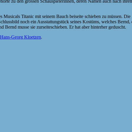
 gehörte zu den grossen Schauspielerinnen, deren Namen auch nach ihr
des Musicals Titanic mit seinem Bauch beiseite schieben zu müssen. Di
 Schlussbild noch ein Ausstattungstück seines Kostüms, welches Bernd, de
nd Bernd musse sie zurseiteschieben. Er hat aber hinterher geduscht.
Hans-Georg Kloetzen
.