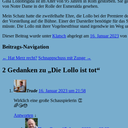
Gina Lollobrigida ist im Alter von 95 Jahren in Rom gestorben. Sie
von Notre Dame in der Rolle der Esmeralda gesehen.
Mein Schatz hatte die zweifelhafte Ehre, die Lollo bei der Premiere 
der Vorstellung auf die Bühne. Einer der Darsteller benötigte für das
müsste. Die Lollo mit ihrer Vogelnestfrisur stand irgendwie im Weg u
Dieser Beitrag wurde unter
Klatsch
abgelegt am
16. Januar 2023
von
Beitrags-Navigation
←
Hat Merz recht?
Schnappschuss mit Zunge
→
2 Gedanken zu „
Die Lollo ist tot
“
Trude
16. Januar 2023 um 21:58
Wirklich eine große Schauspielerin 👏
🌈😘😎
Antworten
↓