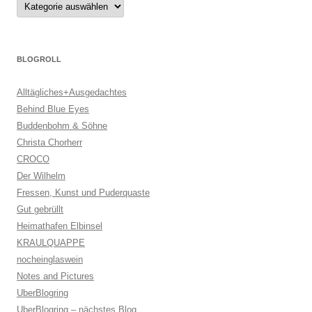
Kategorien
BLOGROLL
Alltägliches+Ausgedachtes
Behind Blue Eyes
Buddenbohm & Söhne
Christa Chorherr
CROCO
Der Wilhelm
Fressen, Kunst und Puderquaste
Gut gebrüllt
Heimathafen Elbinsel
KRAULQUAPPE
nocheinglaswein
Notes and Pictures
UberBlogring
UberBlogring – nächstes Blog