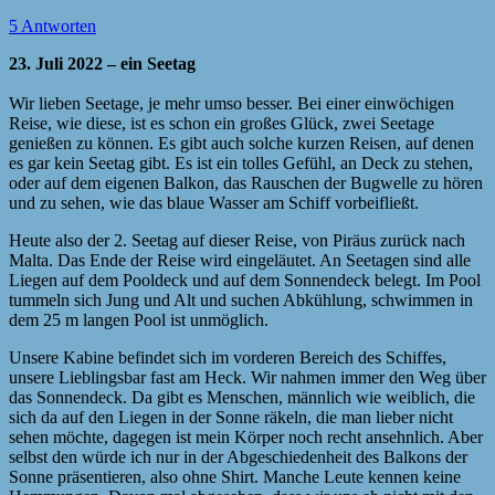
5 Antworten
23. Juli 2022 – ein Seetag
Wir lieben Seetage, je mehr umso besser. Bei einer einwöchigen
Reise, wie diese, ist es schon ein großes Glück, zwei Seetage
genießen zu können. Es gibt auch solche kurzen Reisen, auf denen
es gar kein Seetag gibt. Es ist ein tolles Gefühl, an Deck zu stehen,
oder auf dem eigenen Balkon, das Rauschen der Bugwelle zu hören
und zu sehen, wie das blaue Wasser am Schiff vorbeifließt.
Heute also der 2. Seetag auf dieser Reise, von Piräus zurück nach
Malta. Das Ende der Reise wird eingeläutet. An Seetagen sind alle
Liegen auf dem Pooldeck und auf dem Sonnendeck belegt. Im Pool
tummeln sich Jung und Alt und suchen Abkühlung, schwimmen in
dem 25 m langen Pool ist unmöglich.
Unsere Kabine befindet sich im vorderen Bereich des Schiffes,
unsere Lieblingsbar fast am Heck. Wir nahmen immer den Weg über
das Sonnendeck. Da gibt es Menschen, männlich wie weiblich, die
sich da auf den Liegen in der Sonne räkeln, die man lieber nicht
sehen möchte, dagegen ist mein Körper noch recht ansehnlich. Aber
selbst den würde ich nur in der Abgeschiedenheit des Balkons der
Sonne präsentieren, also ohne Shirt. Manche Leute kennen keine