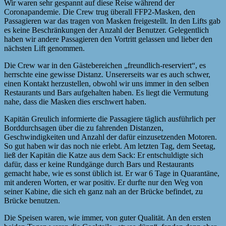
Wir waren sehr gespannt auf diese Reise während der
Coronapandemie. Die Crew trug überall FFP2-Masken, den
Passagieren war das tragen von Masken freigestellt. In den Lifts gab
es keine Beschränkungen der Anzahl der Benutzer. Gelegentlich
haben wir andere Passagieren den Vortritt gelassen und lieber den
nächsten Lift genommen.
Die Crew war in den Gästebereichen „freundlich-reserviert“, es
herrschte eine gewisse Distanz. Unsererseits war es auch schwer,
einen Kontakt herzustellen, obwohl wir uns immer in den selben
Restaurants und Bars aufgehalten haben. Es liegt die Vermutung
nahe, dass die Masken dies erschwert haben.
Kapitän Greulich informierte die Passagiere täglich ausführlich per
Borddurchsagen über die zu fahrenden Distanzen,
Geschwindigkeiten und Anzahl der dafür einzusetzenden Motoren.
So gut haben wir das noch nie erlebt. Am letzten Tag, dem Seetag,
ließ der Kapitän die Katze aus dem Sack: Er entschuldigte sich
dafür, dass er keine Rundgänge durch Bars und Restaurants
gemacht habe, wie es sonst üblich ist. Er war 6 Tage in Quarantäne,
mit anderen Worten, er war positiv. Er durfte nur den Weg von
seiner Kabine, die sich eh ganz nah an der Brücke befindet, zu
Brücke benutzen.
Die Speisen waren, wie immer, von guter Qualität. An den ersten