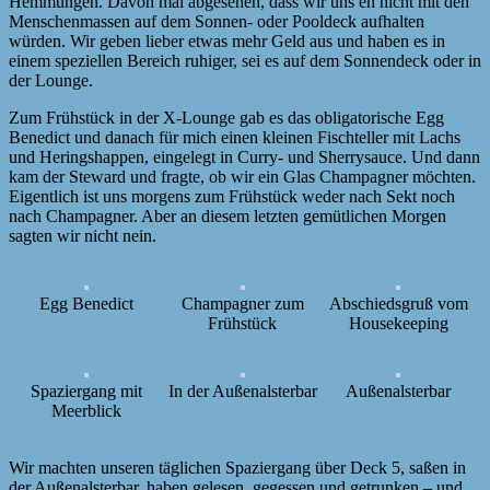
Hemmungen. Davon mal abgesehen, dass wir uns eh nicht mit den
Menschenmassen auf dem Sonnen- oder Pooldeck aufhalten
würden. Wir geben lieber etwas mehr Geld aus und haben es in
einem speziellen Bereich ruhiger, sei es auf dem Sonnendeck oder in
der Lounge.
Zum Frühstück in der X-Lounge gab es das obligatorische Egg
Benedict und danach für mich einen kleinen Fischteller mit Lachs
und Heringshappen, eingelegt in Curry- und Sherrysauce. Und dann
kam der Steward und fragte, ob wir ein Glas Champagner möchten.
Eigentlich ist uns morgens zum Frühstück weder nach Sekt noch
nach Champagner. Aber an diesem letzten gemütlichen Morgen
sagten wir nicht nein.
Egg Benedict
Champagner zum
Abschiedsgruß vom
Frühstück
Housekeeping
Spaziergang mit
In der Außenalsterbar
Außenalsterbar
Meerblick
Wir machten unseren täglichen Spaziergang über Deck 5, saßen in
der Außenalsterbar, haben gelesen, gegessen und getrunken – und