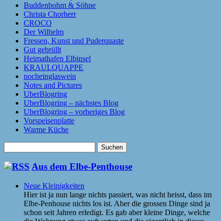
Buddenbohm & Söhne
Christa Chorherr
CROCO
Der Wilhelm
Fressen, Kunst und Puderquaste
Gut gebrüllt
Heimathafen Elbinsel
KRAULQUAPPE
nocheinglaswein
Notes and Pictures
UberBlogring
UberBlogring – nächstes Blog
UberBlogring – vorheriges Blog
Vorspeisenplatte
Warme Küche
Suchen
nach:
Aus dem Elbe-Penthouse
Neue Kleinigkeiten
Hier ist ja nun lange nichts passiert, was nicht heisst, dass im
Elbe-Penhouse nichts los ist. Aber die grossen Dinge sind ja
schon seit Jahren erledigt. Es gab aber kleine Dinge, welche