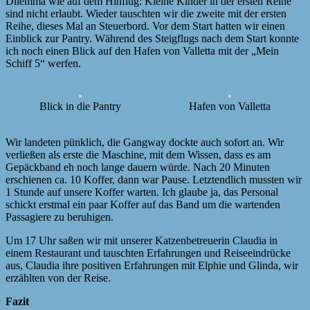
Dilemma wie auf dem Hinflug: Kleine Kinder in der ersten Reihe
sind nicht erlaubt. Wieder tauschten wir die zweite mit der ersten
Reihe, dieses Mal an Steuerbord. Vor dem Start hatten wir einen
Einblick zur Pantry. Während des Steigflugs nach dem Start konnte
ich noch einen Blick auf den Hafen von Valletta mit der „Mein
Schiff 5“ werfen.
Blick in die Pantry
Hafen von Valletta
Wir landeten pünklich, die Gangway dockte auch sofort an. Wir
verließen als erste die Maschine, mit dem Wissen, dass es am
Gepäckband eh noch lange dauern würde. Nach 20 Minuten
erschienen ca. 10 Koffer, dann war Pause. Letztendlich mussten wir
1 Stunde auf unsere Koffer warten. Ich glaube ja, das Personal
schickt erstmal ein paar Koffer auf das Band um die wartenden
Passagiere zu beruhigen.
Um 17 Uhr saßen wir mit unserer Katzenbetreuerin Claudia in
einem Restaurant und tauschten Erfahrungen und Reiseeindrücke
aus, Claudia ihre positiven Erfahrungen mit Elphie und Glinda, wir
erzählten von der Reise.
Fazit