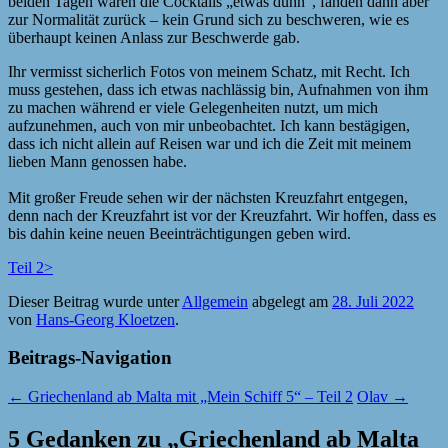
beiden Tagen waren die Cocktails „etwas dünn“, fanden dann aber
zur Normalität zurück – kein Grund sich zu beschweren, wie es
überhaupt keinen Anlass zur Beschwerde gab.
Ihr vermisst sicherlich Fotos von meinem Schatz, mit Recht. Ich
muss gestehen, dass ich etwas nachlässig bin, Aufnahmen von ihm
zu machen während er viele Gelegenheiten nutzt, um mich
aufzunehmen, auch von mir unbeobachtet. Ich kann bestägigen,
dass ich nicht allein auf Reisen war und ich die Zeit mit meinem
lieben Mann genossen habe.
Mit großer Freude sehen wir der nächsten Kreuzfahrt entgegen,
denn nach der Kreuzfahrt ist vor der Kreuzfahrt. Wir hoffen, dass es
bis dahin keine neuen Beeinträchtigungen geben wird.
Teil 2>
Dieser Beitrag wurde unter
Allgemein
abgelegt am
28. Juli 2022
von
Hans-Georg Kloetzen
.
Beitrags-Navigation
←
Griechenland ab Malta mit „Mein Schiff 5“ – Teil 2
Olav
→
5 Gedanken zu „
Griechenland ab Malta