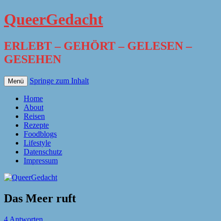
QueerGedacht
ERLEBT – GEHÖRT – GELESEN –
GESEHEN
Springe zum Inhalt
Menü
Home
About
Reisen
Rezepte
Foodblogs
Lifestyle
Datenschutz
Impressum
Das Meer ruft
4 Antworten