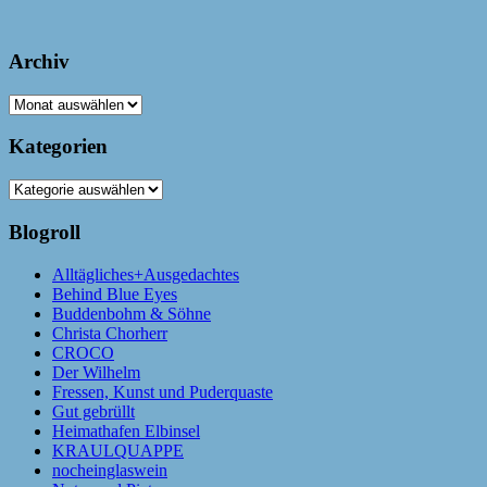
Archiv
Archiv
Kategorien
Kategorien
Blogroll
Alltägliches+Ausgedachtes
Behind Blue Eyes
Buddenbohm & Söhne
Christa Chorherr
CROCO
Der Wilhelm
Fressen, Kunst und Puderquaste
Gut gebrüllt
Heimathafen Elbinsel
KRAULQUAPPE
nocheinglaswein