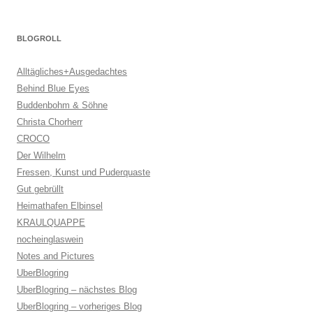
BLOGROLL
Alltägliches+Ausgedachtes
Behind Blue Eyes
Buddenbohm & Söhne
Christa Chorherr
CROCO
Der Wilhelm
Fressen, Kunst und Puderquaste
Gut gebrüllt
Heimathafen Elbinsel
KRAULQUAPPE
nocheinglaswein
Notes and Pictures
UberBlogring
UberBlogring – nächstes Blog
UberBlogring – vorheriges Blog