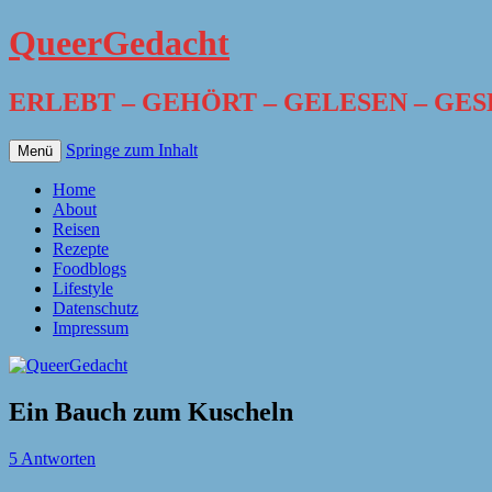
QueerGedacht
ERLEBT – GEHÖRT – GELESEN – GE
Springe zum Inhalt
Menü
Home
About
Reisen
Rezepte
Foodblogs
Lifestyle
Datenschutz
Impressum
Ein Bauch zum Kuscheln
5 Antworten