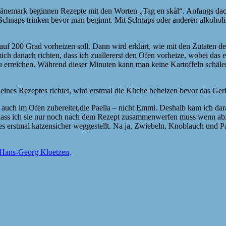
Dänemark beginnen Rezepte mit den Worten „Tag en skål“. Anfangs dac
Schnaps trinken bevor man beginnt. Mit Schnaps oder anderen alkoholi
f 200 Grad vorheizen soll. Dann wird erklärt, wie mit den Zutaten des
ch danach richten, dass ich zuallererst den Ofen vorheize, wobei das e
rreichen. Während dieser Minuten kann man keine Kartoffeln schälen,
nes Rezeptes richtet, wird erstmal die Küche beheizen bevor das Geric
 auch im Ofen zubereitet,die Paella – nicht Emmi. Deshalb kam ich dara
te, dass ich sie nur noch nach dem Rezept zusammenwerfen muss wenn 
s erstmal katzensicher weggestellt. Na ja, Zwiebeln, Knoblauch und P
Hans-Georg Kloetzen
.