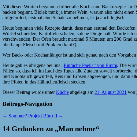
Mit diesen Worten begannen früher alle Koch- und Backrezepte. In 
backen beginnt. Biolek trank ja immer Wein, warum also nicht einen 
aufgefordert, erstmal eine Schale zu nehmen, ist ja auch logisch.
Heute beginnen viele Rezepte damit, dass man erstmal den Backofen au
Würfel schneiden, Kartoffeln schälen, solche Dinge halt. Würde ich mi
verschwenden. Der Ofen braucht maximal 5 Minuten um 200 Grad zu e
überhaupt Fleisch mit Punkten drauf?).
Wer Back- oder Kochanfänger ist und sich genau nach den Vorgaben ei
Heute gab es übrigens bei uns
„Einfache Paella“ von Emmi
. Die wird
Fällen so, dass ich im Lauf des Tages alle Zutaten soweit vorberei
und Knoblauch gewürfelt, Reis und Erbsen abgewogen, und dann alle
ihre Pfoten in das Hähnchenfleisch stecken.
Dieser Beitrag wurde unter
Küche
abgelegt am
21. August 2021
von
Beitrags-Navigation
←
Sommer?
Projekt Büro II
→
14 Gedanken zu „
Man nehme
“