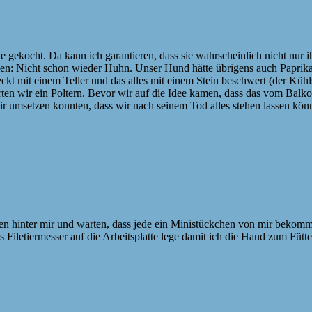
ekocht. Da kann ich garantieren, dass sie wahrscheinlich nicht nur ihr
enken: Nicht schon wieder Huhn. Unser Hund hätte übrigens auch Paprika
eckt mit einem Teller und das alles mit einem Stein beschwert (der Küh
örten wir ein Poltern. Bevor wir auf die Idee kamen, dass das vom Ba
 wir umsetzen konnten, dass wir nach seinem Tod alles stehen lassen kö
zen hinter mir und warten, dass jede ein Ministückchen von mir bekom
 Filetiermesser auf die Arbeitsplatte lege damit ich die Hand zum Füt