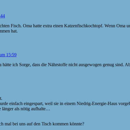
:44
ten Fisch. Oma hatte extra einen Katzenfischkochtopf. Wenn Oma und 
mmen hat.
 um 15:59
hätte ich Sorge, dass die Nährstoffe nicht ausgewogen genug sind. Abe
t.
urde einfach eingespart, weil sie in einem Niedrig-Energie-Haus vorge
e länger als nötig aufhalte…
ch mal bei uns auf den Tisch kommen könnte?