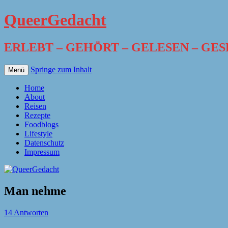
QueerGedacht
ERLEBT – GEHÖRT – GELESEN – GE
Springe zum Inhalt
Menü
Home
About
Reisen
Rezepte
Foodblogs
Lifestyle
Datenschutz
Impressum
Man nehme
14 Antworten