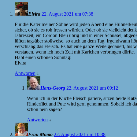
Elvira
22. August 2021 um 07:38
Für die Kater meiner Söhne wird jeden Abend eine Hühnerkeule g
sicher, ob sie es roh fressen würden. Oder ob sie vielleicht d
Jahreszeit, ein Cordon Bleu übrig und in einer Schüssel, abged
lüften tagsüber stoßweise, so auch an dem Tag. Irgendwann h
verschlang das Fleisch. Es hat eine ganze Weile gedauert, bis
verstauen, wenn ich noch Zeit mit Karlchen verbringen dürfte.
Habt einen schönen Sonntag!
Elvira
Antworten
↓
Hans-Georg
22. August 2021 um 09:12
Wenn ich in der Küche Fleisch pariere, sitzen beide Kat
Rinderfilet und Pute wird gern genommen. Sobald ich das
schon nein sagen?
Antworten
↓
Frau Momo
22. August 2021 um 10:38