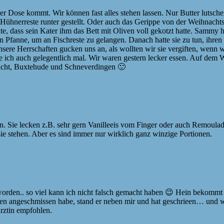
 der Dose kommt. Wir können fast alles stehen lassen. Nur Butter lutsch
Hühnerreste runter gestellt. Oder auch das Gerippe von der Weihnachts
hlte, dass sein Kater ihm das Bett mit Oliven voll gekotzt hatte. Sammy
gen Pfanne, um an Fischreste zu gelangen. Danach hatte sie zu tun, ihr
ere Herrschaften gucken uns an, als wollten wir sie vergiften, wenn w
cke ich auch gelegentlich mal. Wir waren gestern lecker essen. Auf de
hacht, Buxtehude und Schneverdingen 🙂
n. Sie lecken z.B. sehr gern Vanilleeis vom Finger oder auch Remoulad
ie stehen. Aber es sind immer nur wirklich ganz winzige Portionen.
eworden.. so viel kann ich nicht falsch gemacht haben 😉 Hein bekommt 
 den angeschmissen habe, stand er neben mir und hat geschrieen… und 
rztin empfohlen.