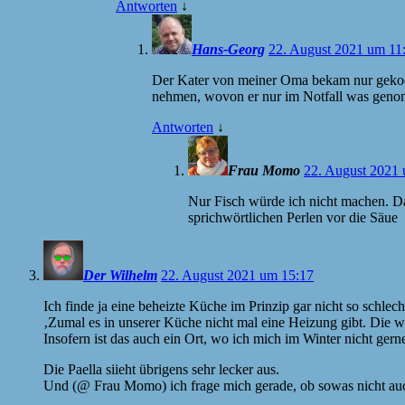
Antworten
↓
Hans-Georg
22. August 2021 um 11
Der Kater von meiner Oma bekam nur gekoch
nehmen, wovon er nur im Notfall was geno
Antworten
↓
Frau Momo
22. August 2021
Nur Fisch würde ich nicht machen. Da 
sprichwörtlichen Perlen vor die Säue
Der Wilhelm
22. August 2021 um 15:17
Ich finde ja eine beheizte Küche im Prinzip gar nicht so schlech
‚Zumal es in unserer Küche nicht mal eine Heizung gibt. Die w
Insofern ist das auch ein Ort, wo ich mich im Winter nicht gern
Die Paella siieht übrigens sehr lecker aus.
Und (@ Frau Momo) ich frage mich gerade, ob sowas nicht au