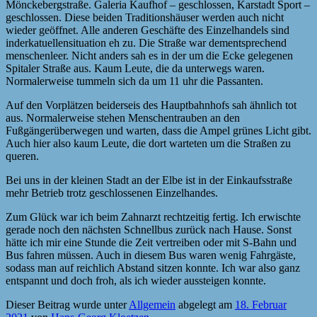
Mönckebergstraße. Galeria Kaufhof – geschlossen, Karstadt Sport –
geschlossen. Diese beiden Traditionshäuser werden auch nicht
wieder geöffnet. Alle anderen Geschäfte des Einzelhandels sind
inderkatuellensituation eh zu. Die Straße war dementsprechend
menschenleer. Nicht anders sah es in der um die Ecke gelegenen
Spitaler Straße aus. Kaum Leute, die da unterwegs waren.
Normalerweise tummeln sich da um 11 uhr die Passanten.
Auf den Vorplätzen beiderseis des Hauptbahnhofs sah ähnlich tot
aus. Normalerweise stehen Menschentrauben an den
Fußgängerüberwegen und warten, dass die Ampel grünes Licht gibt.
Auch hier also kaum Leute, die dort warteten um die Straßen zu
queren.
Bei uns in der kleinen Stadt an der Elbe ist in der Einkaufsstraße
mehr Betrieb trotz geschlossenen Einzelhandes.
Zum Glück war ich beim Zahnarzt rechtzeitig fertig. Ich erwischte
gerade noch den nächsten Schnellbus zurück nach Hause. Sonst
hätte ich mir eine Stunde die Zeit vertreiben oder mit S-Bahn und
Bus fahren müssen. Auch in diesem Bus waren wenig Fahrgäste,
sodass man auf reichlich Abstand sitzen konnte. Ich war also ganz
entspannt und doch froh, als ich wieder aussteigen konnte.
Dieser Beitrag wurde unter
Allgemein
abgelegt am
18. Februar