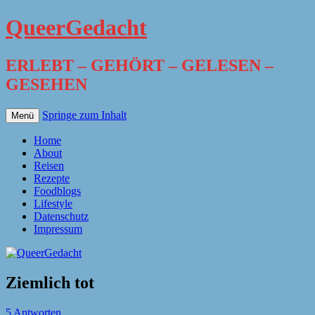
QueerGedacht
ERLEBT – GEHÖRT – GELESEN –
GESEHEN
Springe zum Inhalt
Menü
Home
About
Reisen
Rezepte
Foodblogs
Lifestyle
Datenschutz
Impressum
Ziemlich tot
5 Antworten