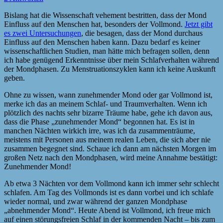
Bislang hat die Wissenschaft vehement bestritten, dass der Mond
Einfluss auf den Menschen hat, besonders der Vollmond.
Jetzt gibt
es zwei Untersuchungen
, die besagen, dass der Mond durchaus
Einfluss auf den Menschen haben kann. Dazu bedarf es keiner
wissenschaftlichen Studien, man hätte mich befragen sollen, denn
ich habe genügend Erkenntnisse über mein Schlafverhalten während
der Mondphasen. Zu Menstruationszyklen kann ich keine Auskunft
geben.
Ohne zu wissen, wann zunehmender Mond oder gar Vollmond ist,
merke ich das an meinem Schlaf- und Traumverhalten. Wenn ich
plötzlich des nachts sehr bizarre Träume habe, gehe ich davon aus,
dass die Phase „zunehmender Mond“ begonnen hat. Es ist in
manchen Nächten wirkich irre, was ich da zusammenträume,
meistens mit Personen aus meinem realen Leben, die sich aber nie
zusammen begegnet sind. Schaue ich dann am nächsten Morgen im
großen Netz nach den Mondphasen, wird meine Annahme bestätigt:
Zunehmender Mond!
Ab etwa 3 Nächten vor dem Vollmond kann ich immer sehr schlecht
schlafen. Am Tag des Vollmonds ist es dann vorbei und ich schlafe
wieder normal, und zwar während der ganzen Mondphase
„abnehmender Mond“. Heute Abend ist Vollmond, ich freue mich
auf einen störungsfreien Schlaf in der kommenden Nacht – bis zum