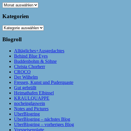
Archiv
Kategorien
Kategorien
Blogroll
Alltägliches+Ausgedachtes
Behind Blue Eyes
Buddenbohm & Söhne
Christa Chorherr
CROCO
Der Wilhelm
Fressen, Kunst und Puderquaste
Gut gebrüllt
Heimathafen Elbinsel
KRAULQUAPPE
nocheinglaswein
Notes and Pictures
UberBlogring
UberBlogring – nächstes Blog
UberBlogring – vorheriges Blog
Vorspeisenplatte