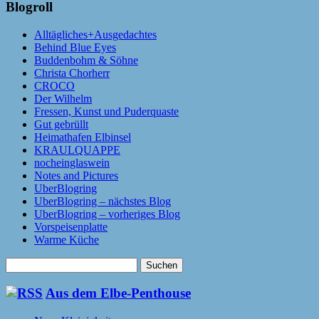
Blogroll
Alltägliches+Ausgedachtes
Behind Blue Eyes
Buddenbohm & Söhne
Christa Chorherr
CROCO
Der Wilhelm
Fressen, Kunst und Puderquaste
Gut gebrüllt
Heimathafen Elbinsel
KRAULQUAPPE
nocheinglaswein
Notes and Pictures
UberBlogring
UberBlogring – nächstes Blog
UberBlogring – vorheriges Blog
Vorspeisenplatte
Warme Küche
Suchen
nach:
Aus dem Elbe-Penthouse