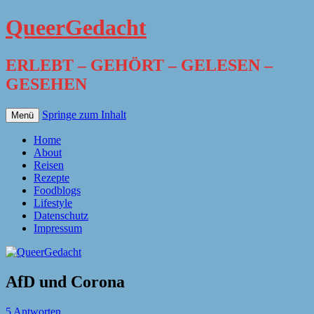
QueerGedacht
ERLEBT – GEHÖRT – GELESEN –
GESEHEN
Springe zum Inhalt
Menü
Home
About
Reisen
Rezepte
Foodblogs
Lifestyle
Datenschutz
Impressum
AfD und Corona
5 Antworten