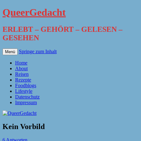
QueerGedacht
ERLEBT – GEHÖRT – GELESEN –
GESEHEN
Springe zum Inhalt
Menü
Home
About
Reisen
Rezepte
Foodblogs
Lifestyle
Datenschutz
Impressum
Kein Vorbild
6 Antworten