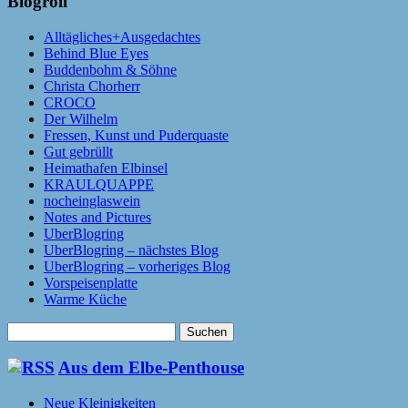
Blogroll
Alltägliches+Ausgedachtes
Behind Blue Eyes
Buddenbohm & Söhne
Christa Chorherr
CROCO
Der Wilhelm
Fressen, Kunst und Puderquaste
Gut gebrüllt
Heimathafen Elbinsel
KRAULQUAPPE
nocheinglaswein
Notes and Pictures
UberBlogring
UberBlogring – nächstes Blog
UberBlogring – vorheriges Blog
Vorspeisenplatte
Warme Küche
Suchen
nach:
Aus dem Elbe-Penthouse
Neue Kleinigkeiten