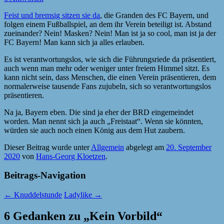
Feist und bremsig sitzen sie da
, die Granden des FC Bayern, und
folgen einem Fußballspiel, an dem ihr Verein beteiligt ist. Abstand
zueinander? Nein! Masken? Nein! Man ist ja so cool, man ist ja der
FC Bayern! Man kann sich ja alles erlauben.
Es ist verantwortungslos, wie sich die Führungsriede da präsentiert,
auch wenn man mehr oder weniger unter freiem Himmel sitzt. Es
kann nicht sein, dass Menschen, die einen Verein präsentieren, dem
normalerweise tausende Fans zujubeln, sich so verantwortungslos
präsentieren.
Na ja, Bayern eben. Die sind ja eher der BRD eingemeindet
worden. Man nennt sich ja auch „Freistaat“. Wenn sie könnten,
würden sie auch noch einen König aus dem Hut zaubern.
Dieser Beitrag wurde unter
Allgemein
abgelegt am
20. September
2020
von
Hans-Georg Kloetzen
.
Beitrags-Navigation
←
Knuddelstunde
Ladylike
→
6 Gedanken zu „
Kein Vorbild
“