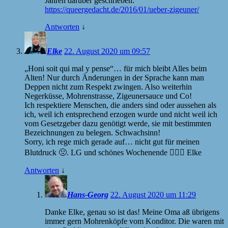
Jahren darüber geschrieben:
https://queergedacht.de/2016/01/ueber-zigeuner/
Antworten
↓
Elke
22. August 2020 um 09:57
„Honi soit qui mal y pense“… für mich bleibt Alles beim
Alten! Nur durch Änderungen in der Sprache kann man
Deppen nicht zum Respekt zwingen. Also weiterhin
Negerküsse, Mohrenstrasse, Zigeunersauce und Co!
Ich respektiere Menschen, die anders sind oder aussehen als
ich, weil ich entsprechend erzogen wurde und nicht weil ich
vom Gesetzgeber dazu genötigt werde, sie mit bestimmten
Bezeichnungen zu belegen. Schwachsinn!
Sorry, ich rege mich gerade auf… nicht gut für meinen
Blutdruck 🤢. LG und schönes Wochenende 🙋🏼‍♀️ Elke
Antworten
↓
Hans-Georg
22. August 2020 um 11:29
Danke Elke, genau so ist das! Meine Oma aß übrigens
immer gern Mohrenköpfe vom Konditor. Die waren mit