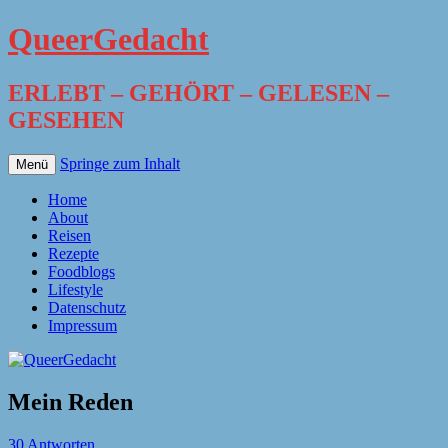
QueerGedacht
ERLEBT – GEHÖRT – GELESEN –
GESEHEN
Springe zum Inhalt
Menü
Home
About
Reisen
Rezepte
Foodblogs
Lifestyle
Datenschutz
Impressum
Mein Reden
30 Antworten