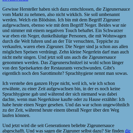
Gewisse Hersteller haben sich dazu entschlossen, die Zigeunersauce
vom Markt zu nehmen, also nicht wirklich. Sie soll umbenannt
werden. Welch ein Blödsinn. Ich bin mit dem Begriff Zigeuner
aufgewachsen, ebenso wie mit dem Begriff Neger. Beides war nie
und nimmer mit einem negativen Touch behaftet. Ein Schwarzer
war eben ein Neger, dunkelhäutige Personen, die mit Wohnwagen
durch die Welt fuhren und an der Tür versuchten, Teppiche zu
verkaufen, waren eben Zigeuner. Die Neger sind ja schon aus allen
möglichen Speisen verdrängt. Zehn kleine Negerlein darf man auch
nicht mehr singen. Und jetzt soll uns auch die Zigeunersauce
genommen werden. Das Zigeunerschnitzel ist wohl schon länger
von den Speisekarten der Restaurants verschwunden. Gibt’s
eigentlich noch den Sarottimohr? Sprachhygiene nennt man sowas.
Ich verstehe den ganzen Hype nicht, weil ich, wie ich schon
erwähnte, zu einer Zeit aufgewachsen bin, in der es noch keine
Sprachhygiene gab und während der sich niemand was dabei
dachte, wenn man Negerküsse kaufte oder zu Hause erzählte: Ich
habe heute einen Neger gesehen. Und das war schon ungewöhnlich
zu der Zeit, während heute einem überall Neger über den Weg
laufen können.
Und jetzt wird die seit Generationen beliebte Zigeunersauce
abgeschafft. Und was sagen die Zigeuner selbst dazu? Sie finden
die