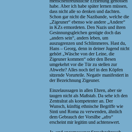
menschenfreundliche Erziehung genossen
habe. Aber ich habe später lernen müssen,
dass nicht alle so denken und dachten.
Schon gar nicht die Nazibande, welche die
„Zigeuner“ ebenso wie andere „Andere“
in KZs ermordeten. Den Nazis und ihren
Gesinnungsgleichen genügte doch das
„anders sein“, anders leben, um
auszugrenzen und Schlimmeres. Hast du,
Hans – Georg, denn in deiner Jugend nicht
gehört „Wäsche von der Leine, die
Zigeuner kommen“ oder den Besen
umgekehrt vor die Tür zu stellen zur
Abwehr? Alles noch tief in den Köpfen
sitzende Vorurteile. Negativ manifestiert in
der Bezeichnung Zigeuner.
Einzelaussagen in allen Ehren, aber sie
taugen nicht als Maßstab. Da sehe ich den
Zentralrat als kompetenter an. Der
Wunsch, künftig ethnische Begriffe wie
Sinti und Roma zu verwenden, ähnlich
dem Gebrauch der Vorsilbe „afro“
erscheint mir legitim und achtenswert.