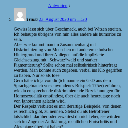
Antworten
↓
Trulla
23. August 2020 um 11:20
Gewiss lässt sich über Geschmack, auch bei Witzen streiten.
Ich behaupte übrigens von mir, alles andere als humorlos zu
sein.
Aber wie kommt man im Zusammenhang mit
Diskriminierung von Menschen mit anderem ethnischen
Hintergrund und ihrer Anliegen auf die implizierte
Gleichsetzung mit „Schwarz“wald und starker
Pigmentierung? Sollte schon mal selbstkritisch hinterfragt
werden. Man könnte auch zugeben, verbal ins Klo gegriffen
zu haben. Nur so als Idee.
Gern hätte ich ja von dir (ich nannte ein GsD aus dem
Sprachgebrauch verschwundenes Beispiel: 175er) erfahren,
wie du entsprechende diskriminierende Bezeichnungen für
Homosexualität empfindest, über die auch heutzutage noch
von Ignoranten gelacht wird.
Der Respekt verbietet es mir, derartige Beispiele, von denen
es reichlich gibt, zu nennen. Stehst du als Betroffener
tatsächlich darüber oder erwartest du nicht eher, sie würden
sich im Zuge der Aufklärung, rechtlichen Fortschritts und
Akzeptanz überlebt haben?