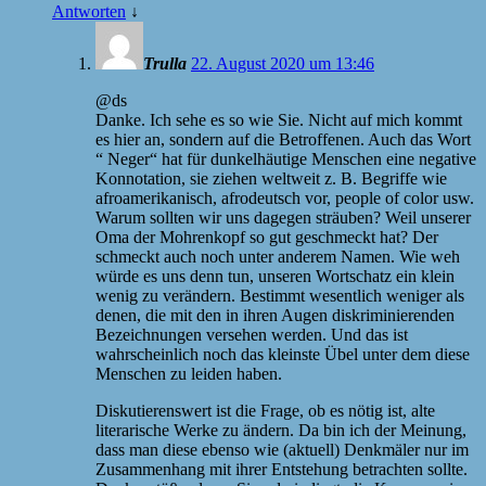
Antworten
↓
Trulla
22. August 2020 um 13:46
@ds
Danke. Ich sehe es so wie Sie. Nicht auf mich kommt
es hier an, sondern auf die Betroffenen. Auch das Wort
“ Neger“ hat für dunkelhäutige Menschen eine negative
Konnotation, sie ziehen weltweit z. B. Begriffe wie
afroamerikanisch, afrodeutsch vor, people of color usw.
Warum sollten wir uns dagegen sträuben? Weil unserer
Oma der Mohrenkopf so gut geschmeckt hat? Der
schmeckt auch noch unter anderem Namen. Wie weh
würde es uns denn tun, unseren Wortschatz ein klein
wenig zu verändern. Bestimmt wesentlich weniger als
denen, die mit den in ihren Augen diskriminierenden
Bezeichnungen versehen werden. Und das ist
wahrscheinlich noch das kleinste Übel unter dem diese
Menschen zu leiden haben.
Diskutierenswert ist die Frage, ob es nötig ist, alte
literarische Werke zu ändern. Da bin ich der Meinung,
dass man diese ebenso wie (aktuell) Denkmäler nur im
Zusammenhang mit ihrer Entstehung betrachten sollte.