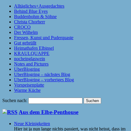
Alltägliches+Ausgedachtes
Behind Blue Eyes
Buddenbohm & Söhne
Christa Chorherr
CROCO
Der Wilhelm
Fressen, Kunst und Puderquaste
Gut gebrüllt
Heimathafen Elbinsel
KRAULQUAPPE
nocheinglaswein
Notes and Pictures
UberBlogring
UberBlogring – nächstes Blog
UberBlogring – vorheriges Blog
Vorspeisenplatte
Warme Küche
Suchen nach:
Aus dem Elbe-Penthouse
Neue Kleinigkeiten
Hier ist ja nun lange nichts passiert, was nicht heisst, dass im