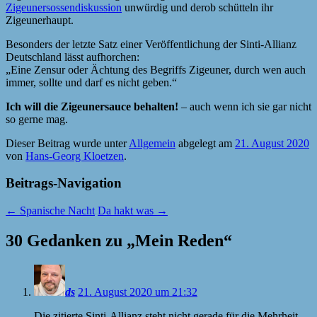
Zigeunersossendiskussion
unwürdig und derob schütteln ihr
Zigeunerhaupt.
Besonders der letzte Satz einer Veröffentlichung der Sinti-Allianz
Deutschland lässt aufhorchen:
„Eine Zensur oder Ächtung des Begriffs Zigeuner, durch wen auch
immer, sollte und darf es nicht geben.“
Ich will die Zigeunersauce behalten!
– auch wenn ich sie gar nicht
so gerne mag.
Dieser Beitrag wurde unter
Allgemein
abgelegt am
21. August 2020
von
Hans-Georg Kloetzen
.
Beitrags-Navigation
←
Spanische Nacht
Da hakt was
→
30 Gedanken zu „
Mein Reden
“
ds
21. August 2020 um 21:32
Die zitierte Sinti-Allianz steht nicht gerade für die Mehrheit