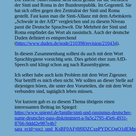
der Sinti und Roma in der Bundesrepublik. Im Gegenteil. Sie
hat sich offen gegen den Zentralrat der Sinti und Roma
gestellt. Fast kann man die Sinti-Allianz mit dem Arbeitskreis
„Schwule in der AfD“ vergleichen und zu diesem Niveau
passt die Deutsche Sprachwelt. Die Mehrheit der Sinti und
Roma empfindet das Wort als rassistisch. Auch der deutsche
Duden definiert es entsprechend
(
https://www.duden.de/node/210398/revision/210434
).
In diesem Zusammenhang solltest du auch mit dem Wort
Sprachhygiene vorsichtig sein. Dies gehört eher zum AfD-
Speech und klingt schon arg nach Rassenhygiene.
Ich selber habe auch kein Problem mit dem Wort Zigeuner.
Nur betrifft es mich eben nicht. Wir sollten an dieser Stelle auf
diejenigen hören, die unter den Vorurteilen, die mit dem Wort
verbunden sind, tagtäglich leben müssen.
Vor kurzem gab es zu diesem Thema übrigens einen
interessanten Beitrag im Spiegel:
https://www.spiegel.de/familie/sinti-und-rassismus-deutscher-
name-deutscher-pass-diskriminiert-a-9a5c2795-45e6-4931-
8766-9ddd2e987e4b?
sara_ecid=soci_upd_KsBF0AFjflf0DZCxpPYDCQgO1dEMp