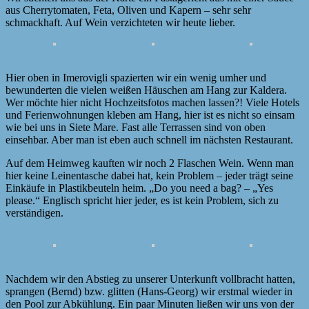
aus Cherrytomaten, Feta, Oliven und Kapern – sehr sehr
schmackhaft. Auf Wein verzichteten wir heute lieber.
Hier oben in Imerovigli spazierten wir ein wenig umher und
bewunderten die vielen weißen Häuschen am Hang zur Kaldera.
Wer möchte hier nicht Hochzeitsfotos machen lassen?! Viele Hotels
und Ferienwohnungen kleben am Hang, hier ist es nicht so einsam
wie bei uns in Siete Mare. Fast alle Terrassen sind von oben
einsehbar. Aber man ist eben auch schnell im nächsten Restaurant.
Auf dem Heimweg kauften wir noch 2 Flaschen Wein. Wenn man
hier keine Leinentasche dabei hat, kein Problem – jeder trägt seine
Einkäufe in Plastikbeuteln heim. „Do you need a bag? – „Yes
please.“ Englisch spricht hier jeder, es ist kein Problem, sich zu
verständigen.
Nachdem wir den Abstieg zu unserer Unterkunft vollbracht hatten,
sprangen (Bernd) bzw. glitten (Hans-Georg) wir erstmal wieder in
den Pool zur Abkühlung. Ein paar Minuten ließen wir uns von der