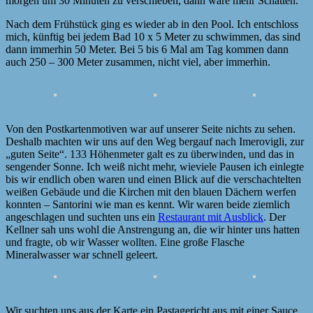
morgen um 30 Minuten zu verschieben, dann wäre mehr Schatten.
Nach dem Frühstück ging es wieder ab in den Pool. Ich entschloss
mich, künftig bei jedem Bad 10 x 5 Meter zu schwimmen, das sind
dann immerhin 50 Meter. Bei 5 bis 6 Mal am Tag kommen dann
auch 250 – 300 Meter zusammen, nicht viel, aber immerhin.
Von den Postkartenmotiven war auf unserer Seite nichts zu sehen.
Deshalb machten wir uns auf den Weg bergauf nach Imerovigli, zur
„guten Seite“. 133 Höhenmeter galt es zu überwinden, und das in
sengender Sonne. Ich weiß nicht mehr, wieviele Pausen ich einlegte
bis wir endlich oben waren und einen Blick auf die verschachtelten
weißen Gebäude und die Kirchen mit den blauen Dächern werfen
konnten – Santorini wie man es kennt. Wir waren beide ziemlich
angeschlagen und suchten uns ein
Restaurant mit Ausblick
. Der
Kellner sah uns wohl die Anstrengung an, die wir hinter uns hatten
und fragte, ob wir Wasser wollten. Eine große Flasche
Mineralwasser war schnell geleert.
Wir suchten uns aus der Karte ein Pastagericht aus mit einer Sauce