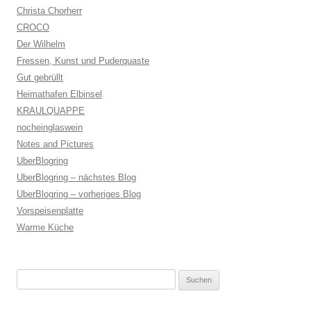
Christa Chorherr
CROCO
Der Wilhelm
Fressen, Kunst und Puderquaste
Gut gebrüllt
Heimathafen Elbinsel
KRAULQUAPPE
nocheinglaswein
Notes and Pictures
UberBlogring
UberBlogring – nächstes Blog
UberBlogring – vorheriges Blog
Vorspeisenplatte
Warme Küche
Suchen
nach: