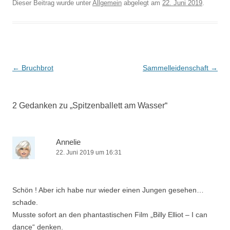
Dieser Beitrag wurde unter
Allgemein
abgelegt am
22. Juni 2019
.
Beitrags-
←
Bruchbrot
Sammelleidenschaft
→
Navigation
2 Gedanken zu „
Spitzenballett am Wasser
“
Annelie
22. Juni 2019 um 16:31
Schön ! Aber ich habe nur wieder einen Jungen gesehen…
schade.
Musste sofort an den phantastischen Film „Billy Elliot – I can
dance“ denken.