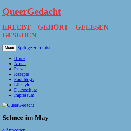
QueerGedacht
ERLEBT – GEHÖRT – GELESEN –
GESEHEN
Springe zum Inhalt
Menü
Home
About
Reisen
Rezepte
Foodblogs
Lifestyle
Datenschutz
Impressum
Schnee im May
4 Antworten