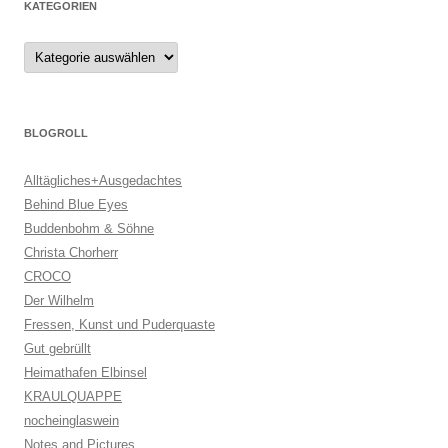
KATEGORIEN
Kategorien
BLOGROLL
Alltägliches+Ausgedachtes
Behind Blue Eyes
Buddenbohm & Söhne
Christa Chorherr
CROCO
Der Wilhelm
Fressen, Kunst und Puderquaste
Gut gebrüllt
Heimathafen Elbinsel
KRAULQUAPPE
nocheinglaswein
Notes and Pictures