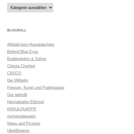
Kategorien
BLOGROLL
Alltägliches+Ausgedachtes
Behind Blue Eyes
Buddenbohm & Söhne
Christa Chorherr
CROCO
Der Wilhelm
Fressen, Kunst und Puderquaste
Gut gebrüllt
Heimathafen Elbinsel
KRAULQUAPPE
nocheinglaswein
Notes and Pictures
UberBlogring