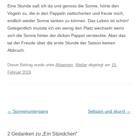
Eine Stunde saß ich da und genoss die Sonne, hörte den
Vögeln zu, die in den Pappeln zwitscherten und freute mich,
endlich wieder Sonne tanken zu können. Das Leben ist schön!
Gelegentlich musste ich ein wenig den Platz wechseln wenn
sich die Sonne hinter der dicken Pappel versteckte. Aber das
tat der Freude über die erste Stunde der Saison keinen
Abbruch.
Dieser Beitrag wurde unter
Allgemein
,
Wetter
abgelegt am
15.
Februar 2019
.
Beitrags-
←
Sonnenuntergang
Seltsam und skurril
→
Navigation
2 Gedanken zu „
Ein Stündchen
“