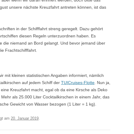
 aber wenn wir daran erinnert werden, doch bitte das
ugust unsere nächste Kreuzfahrt antreten können, ist das
chriften in der Schifffahrt streng geregelt. Dazu gehört
hrtschiffen diesen Regeln unterzuordnen haben. Es
e die niemand an Bord gelangt. Und bevor jemand über
ie Frachtschifffahrt.
ir mit kleinen statistischen Angaben informiert, nämlich
ailkirschen auf jedem Schiff der
TUICruises-Flotte
. Nun ja,
ine Kreuzfahrt macht, egal ob da eine Kirsche als Deko
 Mehr als 25.000 Liter Cocktailkirschen in einem Jahr, das
ische Gewicht von Wasser bezogen (1 Liter = 1 kg).
egt am
20. Januar 2019
.