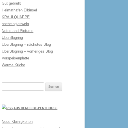
Gut gebrüllt
Heimathafen Elbinsel
KRAULQUAPPE
nocheinglaswein
Notes and Pictures
UberBlogring
UberBlogring – nächstes Blog
UberBlogring – vorheriges Blog
Vorspeisenplatte
Warme Küche
Suchen
nach:
AUS DEM ELBE-PENTHOUSE
Neue Kleinigkeiten