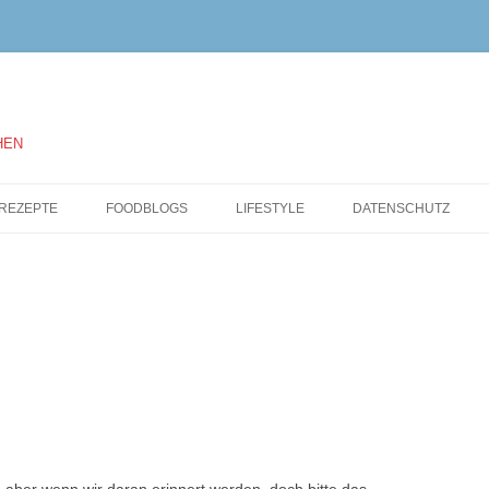
HEN
Springe
zum
REZEPTE
FOODBLOGS
LIFESTYLE
DATENSCHUTZ
Inhalt