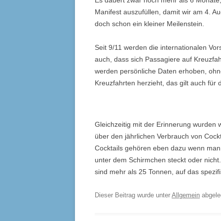
Es dauert zwar noch mehr als 6 Monate,
Manifest auszufüllen, damit wir am 4. A
doch schon ein kleiner Meilenstein.
Seit 9/11 werden die internationalen Vors
auch, dass sich Passagiere auf Kreuzfa
werden persönliche Daten erhoben, ohn
Kreuzfahrten herzieht, das gilt auch für d
Gleichzeitig mit der Erinnerung wurden w
über den jährlichen Verbrauch von Cockt
Cocktails gehören eben dazu wenn man e
unter dem Schirmchen steckt oder nicht.
sind mehr als 25 Tonnen, auf das spezif
Dieser Beitrag wurde unter
Allgemein
abgel