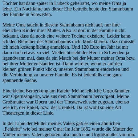
Töchter hat dann später in Lübeck geheiratet, wo meine Oma ja
lebte. Ein Nachfahre aus dieser Ehe betreibt heute den Stammbaum
der Familie in Schweden.
Meine Oma taucht in diesem Stammbaum nicht auf, nur ihre
ehelichen Kinder ihrer Mutter. Also ist dort in der Familie nicht
bekannt, dass da noch eine weitere Tochter existierte. Leider kann
ich den Betreiber des Stammbaums nicht kontaktieren. Dazu müsste
ich mich kostenpflichtig anmelden. Und 120 Euro im Jahr ist mir
dann doch etwas zu viel. Vielleicht sieht der Herr in Schweden ja
irgendwann mal, dass da ein Match bei der Mutter meiner Oma bzw.
bei ihrer Mutter entstanden ist. Dann wird er, wenn er auf den
kleinen grünen Punkt klickt, unseren Stammbaum entdecken und
die Verbindung zu unserer Familie. Es ist jedenfalls eine ganz
spannende Sache.
Eine kleine Bemerkung am Rande: Meine leibliche Urgroßmutter
war Opernsängerin, wie aus dem Stammbaum hervorgeht. Meine
Großmutter war Opern und der Theaterwelt sehr zugetan, ebenso
wie ich, der Enkel, bzw. der Urenkel. Da ist wohl so eine Art
Theatergen in dieser Linie.
In der Linie der Mutter meines Vaters gab es einen ähnlichen
„Fehltritt“ wie bei meiner Oma: Im Jahr 1852 wurde die Mutter der
Mutter meines Vaters geboren, also auch eine Urgroßmutter von mir.