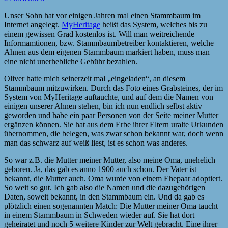
Unser Sohn hat vor einigen Jahren mal einen Stammbaum im
Internet angelegt.
MyHeritage
heißt das System, welches bis zu
einem gewissen Grad kostenlos ist. Will man weitreichende
Informamtionen, bzw. Stammbaumbetreiber kontaktieren, welche
Ahnen aus dem eigenen Stammbaum markiert haben, muss man
eine nicht unerhebliche Gebühr bezahlen.
Oliver hatte mich seinerzeit mal „eingeladen“, an diesem
Stammbaum mitzuwirken. Durch das Foto eines Grabsteines, der im
System von MyHeritage auftauchte, und auf dem die Namen von
einigen unserer Ahnen stehen, bin ich nun endlich selbst aktiv
geworden und habe ein paar Personen von der Seite meiner Mutter
ergänzen können. Sie hat aus dem Erbe ihrer Eltern uralte Urkunden
übernommen, die belegen, was zwar schon bekannt war, doch wenn
man das schwarz auf weiß liest, ist es schon was anderes.
So war z.B. die Mutter meiner Mutter, also meine Oma, unehelich
geboren. Ja, das gab es anno 1900 auch schon. Der Vater ist
bekannt, die Mutter auch. Oma wurde von einem Ehepaar adoptiert.
So weit so gut. Ich gab also die Namen und die dazugehörigen
Daten, soweit bekannt, in den Stammbaum ein. Und da gab es
plötzlich einen sogenannten Match: Die Mutter meiner Oma taucht
in einem Stammbaum in Schweden wieder auf. Sie hat dort
geheiratet und noch 5 weitere Kinder zur Welt gebracht. Eine ihrer