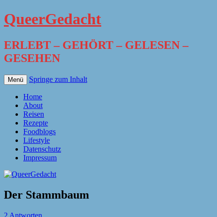
QueerGedacht
ERLEBT – GEHÖRT – GELESEN –
GESEHEN
Springe zum Inhalt
Menü
Home
About
Reisen
Rezepte
Foodblogs
Lifestyle
Datenschutz
Impressum
Der Stammbaum
2 Antworten