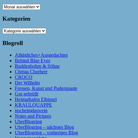
Archiv
Kategorien
Kategorien
Blogroll
Alltägliches+Ausgedachtes
Behind Blue Eyes
Buddenbohm & Söhne
Christa Chorherr
CROCO
Der Wilhelm
Fressen, Kunst und Puderquaste
Gut gebrüllt
Heimathafen Elbinsel
KRAULQUAPPE
nocheinglaswein
Notes and Pictures
UberBlogring
UberBlogring – nächstes Blog
UberBlogring – vorheriges Blog