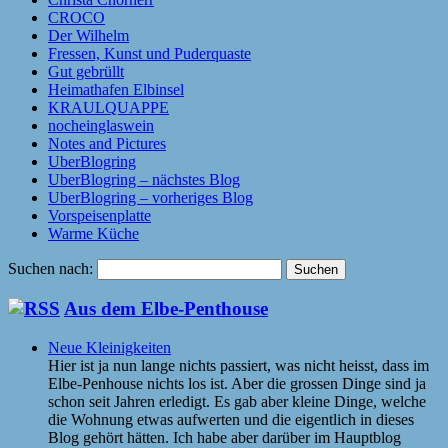
CROCO
Der Wilhelm
Fressen, Kunst und Puderquaste
Gut gebrüllt
Heimathafen Elbinsel
KRAULQUAPPE
nocheinglaswein
Notes and Pictures
UberBlogring
UberBlogring – nächstes Blog
UberBlogring – vorheriges Blog
Vorspeisenplatte
Warme Küche
Suchen nach:
Aus dem Elbe-Penthouse
Neue Kleinigkeiten
Hier ist ja nun lange nichts passiert, was nicht heisst, dass im
Elbe-Penhouse nichts los ist. Aber die grossen Dinge sind ja
schon seit Jahren erledigt. Es gab aber kleine Dinge, welche
die Wohnung etwas aufwerten und die eigentlich in dieses
Blog gehört hätten. Ich habe aber darüber im Hauptblog