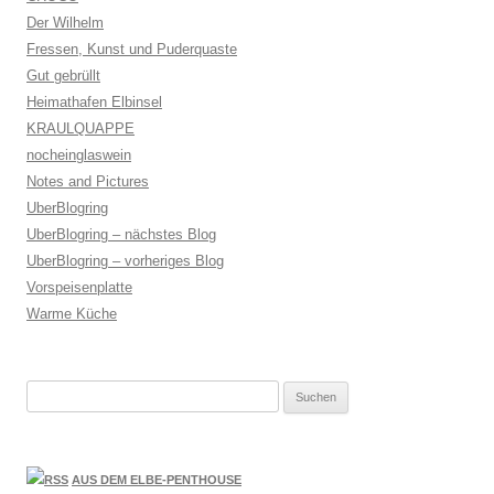
Der Wilhelm
Fressen, Kunst und Puderquaste
Gut gebrüllt
Heimathafen Elbinsel
KRAULQUAPPE
nocheinglaswein
Notes and Pictures
UberBlogring
UberBlogring – nächstes Blog
UberBlogring – vorheriges Blog
Vorspeisenplatte
Warme Küche
Suchen
nach:
AUS DEM ELBE-PENTHOUSE