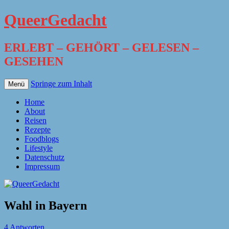
QueerGedacht
ERLEBT – GEHÖRT – GELESEN –
GESEHEN
Springe zum Inhalt
Menü
Home
About
Reisen
Rezepte
Foodblogs
Lifestyle
Datenschutz
Impressum
Wahl in Bayern
4 Antworten