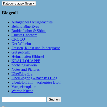
Kategorien
Blogroll
Alltägliches+Ausgedachtes
Behind Blue Eyes
Buddenbohm & Söhne
Christa Chorherr
CROCO
Der Wilhelm
Fressen, Kunst und Puderquaste
Gut gebrüllt
Heimathafen Elbinsel
KRAULQUAPPE
nocheinglaswein
Notes and Pictures
UberBlogring
UberBlogring – nächstes Blog
UberBlogring – vorheriges Blog
Vorspeisenplatte
Warme Küche
Suchen
nach: