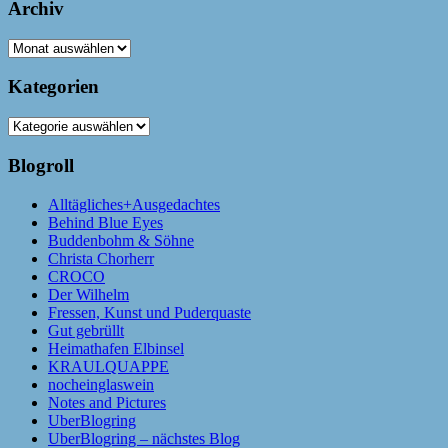
Archiv
Archiv
Kategorien
Kategorien
Blogroll
Alltägliches+Ausgedachtes
Behind Blue Eyes
Buddenbohm & Söhne
Christa Chorherr
CROCO
Der Wilhelm
Fressen, Kunst und Puderquaste
Gut gebrüllt
Heimathafen Elbinsel
KRAULQUAPPE
nocheinglaswein
Notes and Pictures
UberBlogring
UberBlogring – nächstes Blog