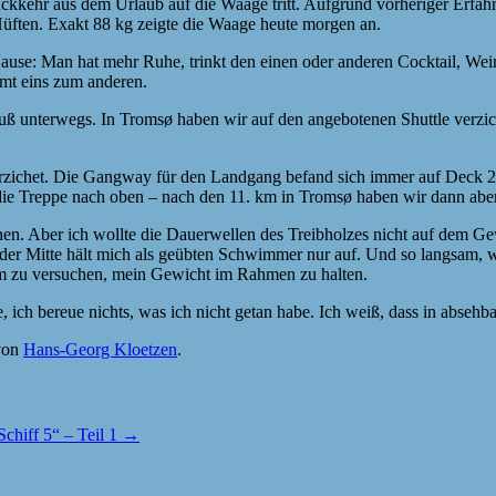
kehr aus dem Urlaub auf die Waage tritt. Aufgrund vorheriger Erfahr
 Hüften. Exakt 88 kg zeigte die Waage heute morgen an.
ause: Man hat mehr Ruhe, trinkt den einen oder anderen Cocktail, We
mt eins zum anderen.
uß unterwegs. In Tromsø haben wir auf den angebotenen Shuttle verzic
zichet. Die Gangway für den Landgang befand sich immer auf Deck 2, 
die Treppe nach oben – nach den 11. km in Tromsø haben wir dann ab
n. Aber ich wollte die Dauerwellen des Treibholzes nicht auf dem Gewi
er Mitte hält mich als geübten Schwimmer nur auf. Und so langsam, w
m zu versuchen, mein Gewicht im Rahmen zu halten.
 ich bereue nichts, was ich nicht getan habe. Ich weiß, dass in abseh
on
Hans-Georg Kloetzen
.
chiff 5“ – Teil 1
→