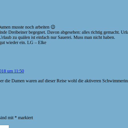
Damen musste noch arbeiten 😉
de Dreibeiner begegnet. Davon abgesehen: alles richtig gemacht. Urla
Urlaub zu quälen ist einfach nur Sauerei. Muss man nicht haben.
gut wieder ein. LG – Elke
018 um 11:50
 Aber die Damen waren auf dieser Reise wohl die aktiveren Schwimmerinn
sind mit
*
markiert