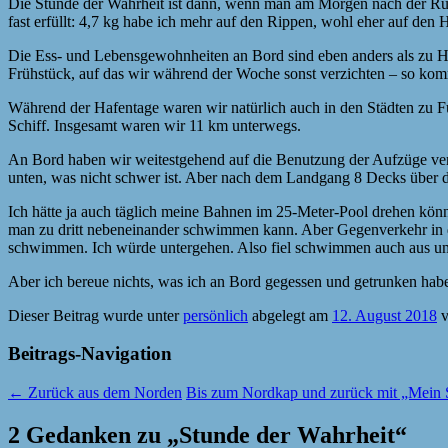
Die Stunde der Wahrheit ist dann, wenn man am Morgen nach der Rück
fast erfüllt: 4,7 kg habe ich mehr auf den Rippen, wohl eher auf den
Die Ess- und Lebensgewohnheiten an Bord sind eben anders als zu H
Frühstück, auf das wir während der Woche sonst verzichten – so kom
Während der Hafentage waren wir natürlich auch in den Städten zu F
Schiff. Insgesamt waren wir 11 km unterwegs.
An Bord haben wir weitestgehend auf die Benutzung der Aufzüge ver
unten, was nicht schwer ist. Aber nach dem Landgang 8 Decks über 
Ich hätte ja auch täglich meine Bahnen im 25-Meter-Pool drehen könne
man zu dritt nebeneinander schwimmen kann. Aber Gegenverkehr in d
schwimmen. Ich würde untergehen. Also fiel schwimmen auch aus u
Aber ich bereue nichts, was ich an Bord gegessen und getrunken habe,
Dieser Beitrag wurde unter
persönlich
abgelegt am
12. August 2018
v
Beitrags-Navigation
←
Zurück aus dem Norden
Bis zum Nordkap und zurück mit „Mein S
2 Gedanken zu „
Stunde der Wahrheit
“