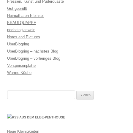
Fressen, Kunst und Puderquaste
Gut gebrüllt
Heimathafen Elbinsel
KRAULQUAPPE
nocheinglaswein
Notes and Pictures
UberBlogring
UberBlogring – nächstes Blog
UberBlogring – vorheriges Blog
Vorspeisenplatte
Warme Küche
Suchen
nach:
AUS DEM ELBE-PENTHOUSE
Neue Kleinigkeiten