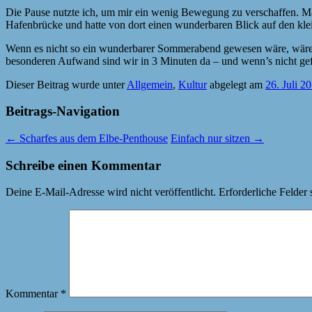
Die Pause nutzte ich, um mir ein wenig Bewegung zu verschaffen. Man
Hafenbrücke und hatte von dort einen wunderbaren Blick auf den klei
Wenn es nicht so ein wunderbarer Sommerabend gewesen wäre, wäre ich
besonderen Aufwand sind wir in 3 Minuten da – und wenn’s nicht gefä
Dieser Beitrag wurde unter
Allgemein
,
Kultur
abgelegt am
26. Juli 2
Beitrags-Navigation
←
Scharfes aus dem Elbe-Penthouse
Einfach nur sitzen
→
Schreibe einen Kommentar
Deine E-Mail-Adresse wird nicht veröffentlicht.
Erforderliche Felder 
Kommentar
*