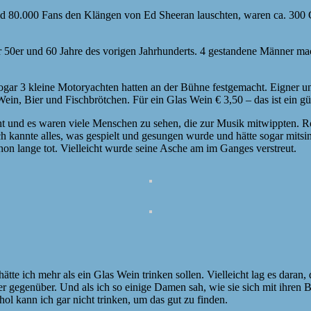
d 80.000 Fans den Klängen von Ed Sheeran lauschten, waren ca. 300 
 50er und 60 Jahre des vorigen Jahrhunderts. 4 gestandene Männer ma
ogar 3 kleine Motoryachten hatten an der Bühne festgemacht. Eigner u
in, Bier und Fischbrötchen. Für ein Glas Wein € 3,50 – das ist ein gün
cht und es waren viele Menschen zu sehen, die zur Musik mitwippten. R
 kannte alles, was gespielt und gesungen wurde und hätte sogar mitsi
chon lange tot. Vielleicht wurde seine Asche am im Ganges verstreut.
hätte ich mehr als ein Glas Wein trinken sollen. Vielleicht lag es dar
genüber. Und als ich so einige Damen sah, wie sie sich mit ihren B
l kann ich gar nicht trinken, um das gut zu finden.