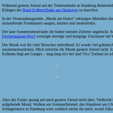
Während gestern Abend auf der Trabrennbahn in Hamburg-Bahrenfel
Klängen der
Band ErdbeerShake aus Hannover
zu lauschen.
In der Veranstaltungsreihe „Musik am Hafen“ erklangen Melodien der
anzusehende Frontdamen sangen, tanzten und moderierten.
Der laue Sommerabend hatte die bisher meisten Zuhörer angelockt. S
Fischrestaurant Pier3
versorgte durstige und hungrige Zuschauer mit We
Die Musik war für viele Besucher mitreißend. Es wurde viel geklats
zusammenzurücken. Mich erreichte die Musik gestern Abend nicht. Ich
Kalkutta liegt am Ganges – lang lang ist’s her und Vico Torriani ist s
Aber der Funke sprang auf mich gestern Abend nicht über. Vielleicht 
aufgehende Mond, Wolken am Sommerhimmel, das Hausboot am Ufer ge
Schlagermove in Hamburg wäre wirklich nichts für mich, soviel Alkoho