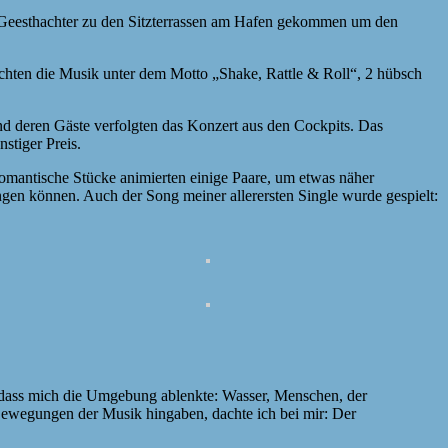
Geesthachter zu den Sitzterrassen am Hafen gekommen um den
chten die Musik unter dem Motto „Shake, Rattle & Roll“, 2 hübsch
nd deren Gäste verfolgten das Konzert aus den Cockpits. Das
stiger Preis.
omantische Stücke animierten einige Paare, um etwas näher
ngen können. Auch der Song meiner allerersten Single wurde gespielt:
an, dass mich die Umgebung ablenkte: Wasser, Menschen, der
ewegungen der Musik hingaben, dachte ich bei mir: Der