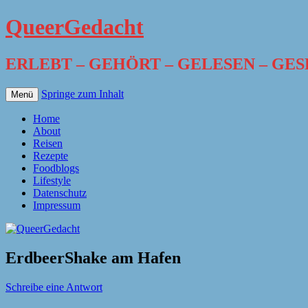
QueerGedacht
ERLEBT – GEHÖRT – GELESEN – GE
Springe zum Inhalt
Menü
Home
About
Reisen
Rezepte
Foodblogs
Lifestyle
Datenschutz
Impressum
ErdbeerShake am Hafen
Schreibe eine Antwort