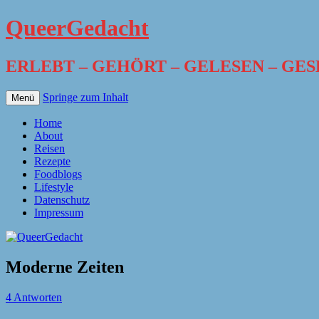
QueerGedacht
ERLEBT – GEHÖRT – GELESEN – GE
Springe zum Inhalt
Menü
Home
About
Reisen
Rezepte
Foodblogs
Lifestyle
Datenschutz
Impressum
Moderne Zeiten
4 Antworten