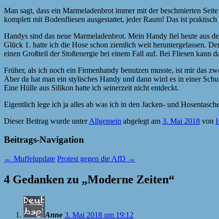
Man sagt, dass ein Marmeladenbrot immer mit der beschmierten Seite
komplett mit Bodenfliesen ausgestattet, jeder Raum! Das ist praktis
Handys sind das neue Marmeladenbrot. Mein Handy fiel heute aus der 
Glück 1. hatte ich die Hose schon ziemlich weit heruntergelassen. De
einen Großteil der Stoßenergie bei einem Fall auf. Bei Fliesen kann da
Früher, als ich noch ein Firmenhandy benutzen musste, ist mir das zw
Aber da hat man ein stylisches Handy und dann wird es in einer Sch
Eine Hülle aus Silikon hatte ich seinerzeit nicht entdeckt.
Eigentlich lege ich ja alles ab was ich in den Jacken- und Hosentasc
Dieser Beitrag wurde unter
Allgemein
abgelegt am
3. Mai 2018
von
Beitrags-Navigation
←
Muffelupdate
Protest gegen die AfD
→
4 Gedanken zu „
Moderne Zeiten
“
Anne
3. Mai 2018 um 19:12