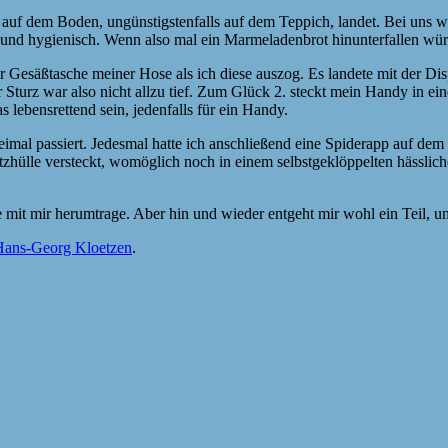
 auf dem Boden, ungünstigstenfalls auf dem Teppich, landet. Bei uns 
ch und hygienisch. Wenn also mal ein Marmeladenbrot hinunterfallen wü
Gesäßtasche meiner Hose als ich diese auszog. Es landete mit der Dis
r Sturz war also nicht allzu tief. Zum Glück 2. steckt mein Handy in e
s lebensrettend sein, jedenfalls für ein Handy.
eimal passiert. Jedesmal hatte ich anschließend eine Spiderapp auf de
utzhülle versteckt, womöglich noch in einem selbstgeklöppelten hässl
he mit mir herumtrage. Aber hin und wieder entgeht mir wohl ein Teil, 
Hans-Georg Kloetzen
.