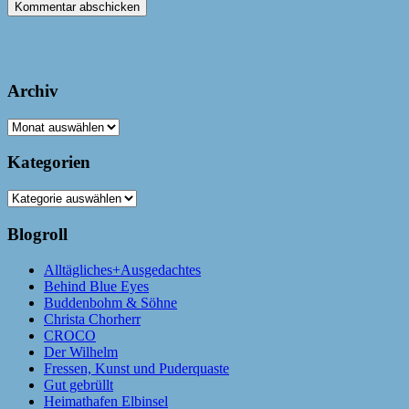
Archiv
Archiv
Kategorien
Kategorien
Blogroll
Alltägliches+Ausgedachtes
Behind Blue Eyes
Buddenbohm & Söhne
Christa Chorherr
CROCO
Der Wilhelm
Fressen, Kunst und Puderquaste
Gut gebrüllt
Heimathafen Elbinsel