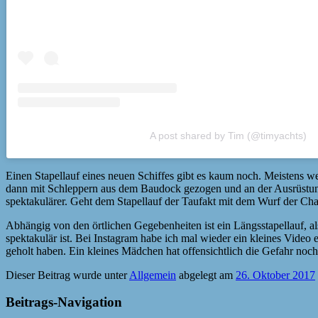
A post shared by Tim (@timyachts)
Einen Stapellauf eines neuen Schiffes gibt es kaum noch. Meistens w
dann mit Schleppern aus dem Baudock gezogen und an der Ausrüstungspie
spektakulärer. Geht dem Stapellauf der Taufakt mit dem Wurf der Cham
Abhängig von den örtlichen Gegebenheiten ist ein Längsstapellauf, al
spektakulär ist. Bei Instagram habe ich mal wieder ein kleines Video 
geholt haben. Ein kleines Mädchen hat offensichtlich die Gefahr noch
Dieser Beitrag wurde unter
Allgemein
abgelegt am
26. Oktober 2017
Beitrags-Navigation