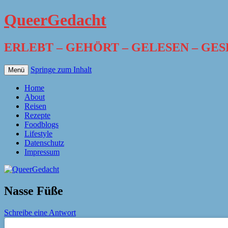
QueerGedacht
ERLEBT – GEHÖRT – GELESEN – GE
Springe zum Inhalt
Menü
Home
About
Reisen
Rezepte
Foodblogs
Lifestyle
Datenschutz
Impressum
Nasse Füße
Schreibe eine Antwort