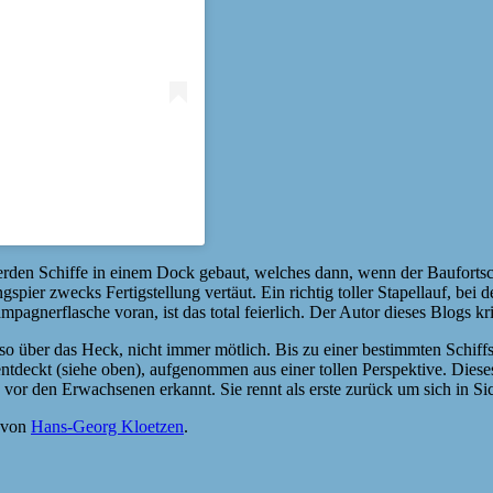
erden Schiffe in einem Dock gebaut, welches dann, wenn der Baufortschr
r zwecks Fertigstellung vertäut. Ein richtig toller Stapellauf, bei dem
pagnerflasche voran, ist das total feierlich. Der Autor dieses Blogs 
so über das Heck, nicht immer mötlich. Bis zu einer bestimmten Schiffs
entdeckt (siehe oben), aufgenommen aus einer tollen Perspektive. Dieses
 vor den Erwachsenen erkannt. Sie rennt als erste zurück um sich in Sic
von
Hans-Georg Kloetzen
.