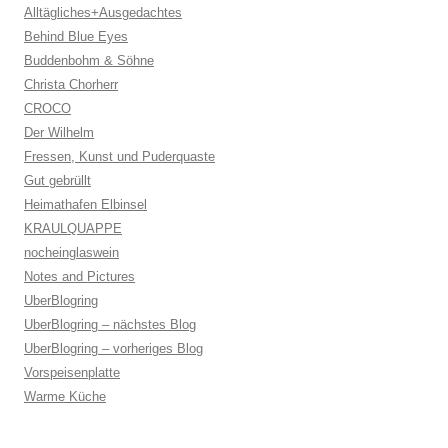
Alltägliches+Ausgedachtes
Behind Blue Eyes
Buddenbohm & Söhne
Christa Chorherr
CROCO
Der Wilhelm
Fressen, Kunst und Puderquaste
Gut gebrüllt
Heimathafen Elbinsel
KRAULQUAPPE
nocheinglaswein
Notes and Pictures
UberBlogring
UberBlogring – nächstes Blog
UberBlogring – vorheriges Blog
Vorspeisenplatte
Warme Küche