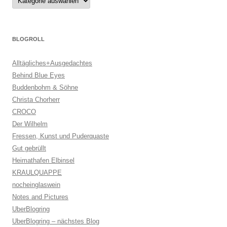
BLOGROLL
Alltägliches+Ausgedachtes
Behind Blue Eyes
Buddenbohm & Söhne
Christa Chorherr
CROCO
Der Wilhelm
Fressen, Kunst und Puderquaste
Gut gebrüllt
Heimathafen Elbinsel
KRAULQUAPPE
nocheinglaswein
Notes and Pictures
UberBlogring
UberBlogring – nächstes Blog