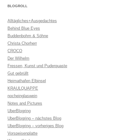
BLOGROLL
Alltägliches+Ausgedachtes
Behind Blue Eyes
Buddenbohm & Söhne
Christa Chorherr
CROCO
Der Wilhelm
Fressen, Kunst und Puderquaste
Gut gebrüllt
Heimathafen Elbinsel
KRAULQUAPPE
nocheinglaswein
Notes and Pictures
UberBlogring
UberBlogring – nächstes Blog
UberBlogring – vorheriges Blog
Vorspeisenplatte